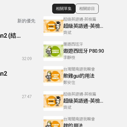
相關單集
相關節目
顯示相關單集
超級英語通-英檢篇
新的優先
超級英語通-英檢篇 083 Cloze Test/段落填空-13
齊斌
156- 初級法語(BIEN JOUE) P116-117 聽力練習bilan2 (結束)
遨遊西班牙
遨遊西班牙 P80.90
李靜枝
32:09
台灣閩南語我嘛會
an2
歕雞gui的用法
鄭安住
超級英語通-英檢篇
27:47
超級英語通-英檢篇 035 Weekend Trip- 週末旅遊
齊斌
台灣閩南語我嘛會
趖的用法