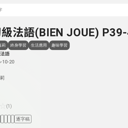
搜尋關鍵字：可輸入節
初級法語(BIEN JOUE) P39-
嘉莉
終身學習
生活應用
趣味學習
法語
-10-20
莉
☆
(1)
逐字稿