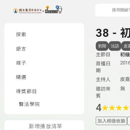
上方功能區塊
左側邊選單
38 - 
探索
初階
法語
皮
語言
主節目
初級
2016
親子
首播日
期
精選
皮嘉
主持人
無
邀訪來
得獎節目
賓
聲活學院
4
★
★
★
★
加入稍後收聽
新增播放清單