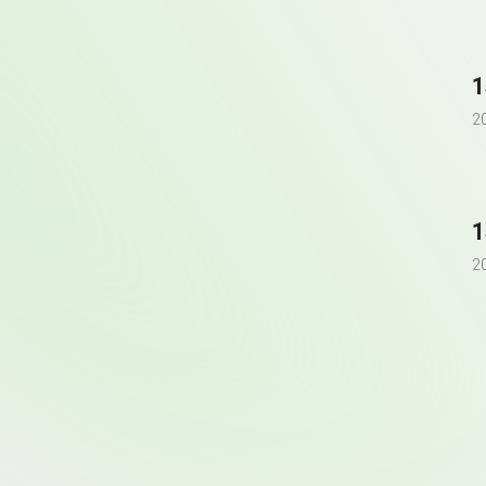
1
2
1
2