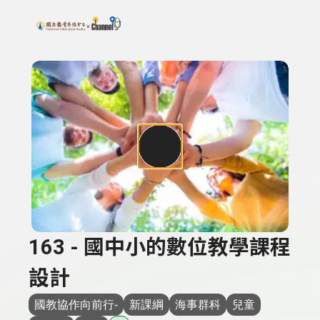
搜尋關鍵字：可輸入節目名稱、主持人或關鍵字
上方功能區塊
163 - 國中小的數位教學課程
設計
國教協作向前行-
新課綱
海事群科
兒童