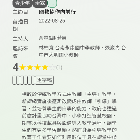
青少年
余霖
...
主節目
國教協作向前行
2022-08-25
首播日
期
余霖&謝若男
主持人
林柏寬 台南永康國中學教師、張崴耑 台
邀訪來
中市大明國小教師
賓
4
★
★
★
★
☆
(1)
逐字稿
相較於傳統教學方式由教師「主導」教學，
新課綱實施後逐漸改變成由教師「引導」學
習，並培養學生們自學的能力，政府也透過
前瞻計畫協助台灣中、小學打造智慧校園，
期待以科技載具與設備導入教學過程，讓學
生們有更多學習體驗。然而身為引導教學的
教育工作者要如何利用數位工具在課堂中帶