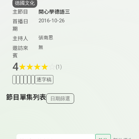
德國文化
主節目
開心學德語三
2016-10-26
首播日
期
張南思
主持人
無
邀訪來
賓
4
★
★
★
★
☆
(1)
逐字稿
節目單集列表
日期篩選