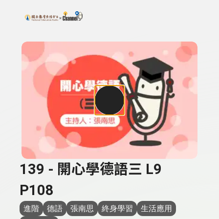
搜尋關鍵字：可輸入節目名稱、主持人或關鍵字
上方功能區塊
139 - 開心學德語三 L9
P108
進階
德語
張南思
終身學習
生活應用