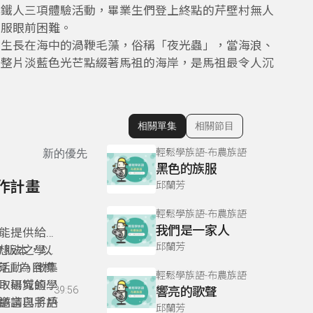
小鐵人三項體驗活動，畢業生們登上終點的芹壁村無人
克服眼前困難。
為生長在海中的渦鞭毛藻，俗稱「夜光蟲」，當海浪、
一整片淡藍色光芒點綴著馬祖的海岸，是馬祖最令人沉
相關單集
相關節目
顯示相關單集
輕鬆學族語-布農族語
新的優先
黑色的族服
作計畫
邱蘭芳
輕鬆學族語-布農族語
我們是一家人
能提供給家
邱蘭芳
 版本，以
想法之學校
育」為目標
活動。徵集
輕鬆學族語-布農族語
取場域的學
，研究領域
39:56
響亮的歌聲
邀請已將戶
語言與手語
邱蘭芳