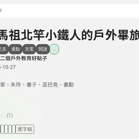
搜尋關鍵字：可輸入節
 - 馬祖北竿小鐵人的戶外畢
巴克
通勤
充電
閱讀
...
二個戶外教育好點子
-10-27
家、朱玲、書子、巫巴克、書勤
☆
(1)
逐字稿