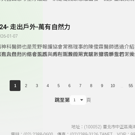
教育，依「道法自然、尊天敬地」思想凝聚眾人力量，尊重自
境，讓自然資源與生命得以生生不息，永續發展。因此申請環
場所，透過走讀與文化，結合聯合˙國永續指標，讓宗廟文化
324- 走出戶外-萬有自然力
026-01-07
精神科醫師也是荒野報護協會常務理事的陳俊霖醫師透過介紹
眾進入自然，結合五感與內在沉澱的第六感，發現學生若常接
萬有自然力的作者凱西．威利斯教授用實驗數據告訴我們：大
於身心與學業成就都有明顯的幫助。
形式存在於生活周遭，我們只要掌握簡單的概念，便能輕鬆把
安排進生活裡。從視覺、顏色、香氣、聲音、花朵、微生物、
題劃分，作者將科學研究與數據轉化為易於理解的內容，以親
的文字，分享自然如何成為我們身心健康的隱形良藥，也鼓勵
...
1
2
3
4
5
6
7
8
9
10
55
試，或許只是更換氣味、放置盆栽，甚至換個上班路線，便有
然的療癒力，重整身心。
跳至第
頁
地址：(100052) 臺北市中正區南
電話：(02) 2388-0600 傳真：(02)2389-3126 TANET VOIP：991