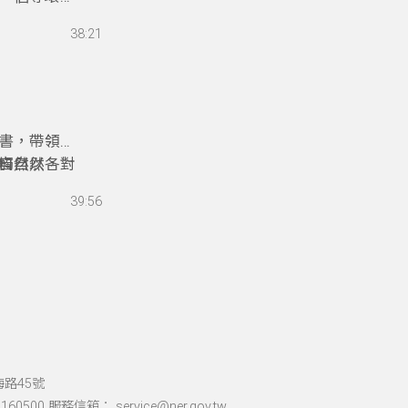
然，愛護環
38:21
境教育設施
變得有趣。
書，帶領聽
觸自然，對
自然以各種
「自然力」
39:56
土壤等做主
切帶點詼諧
我們多多嘗
機會透過自
海路45號
60500 服務信箱： service@ner.gov.tw