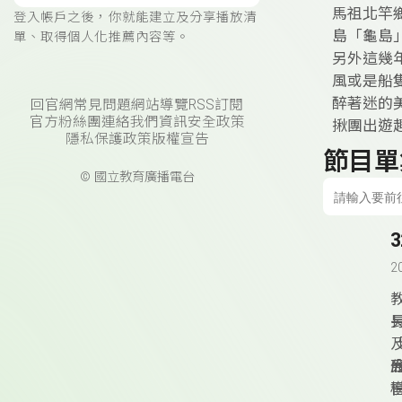
馬祖北竿
登入帳戶之後，你就能建立及分享播放清
島「龜島
單、取得個人化推薦內容等。
另外這幾
風或是船
醉著迷的
回官網
常見問題
網站導覽
RSS訂閱
官方粉絲團
連絡我們
資訊安全政策
揪團出遊
隱私保護政策
版權宣告
節目單
© 國立教育廣播電台
2