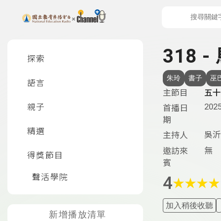
上方功能區塊
左側邊選單
318
探索
朱玲
書子
巫
語言
主節目
五十
2025
親子
首播日
期
精選
吳沂
主持人
無
邀訪來
得獎節目
賓
聲活學院
4
★
★
★
★
加入稍後收聽
新增播放清單