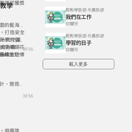
署將從獲獎
。
外教學
輕鬆學族語-布農族語
我們在工作
邱蘭芳
公園的藍海水
瑚，打造安全
輕鬆學族語-布農族語
下一代守護
健康的重要
學習的日子
敎育為職
感受珊瑚花
39:56
邱蘭芳
多樣性之價
邊的生物，
atch?
與基金會共
生態威脅的
載入更多
片珊瑚花
設計、營造與
」 ——
39:56
屋不僅是建
結，拉近人
生更認識這
燒，倡導環境