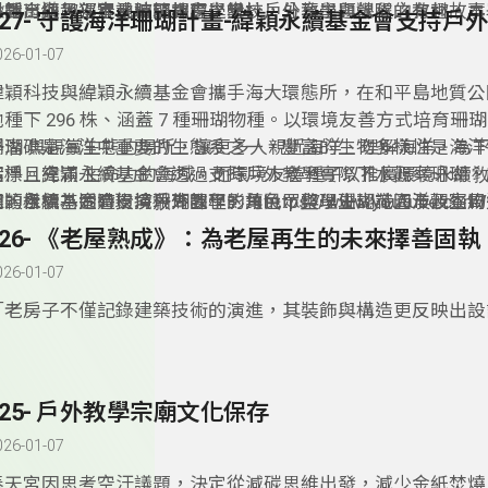
外教育納入部定或校訂課程之學校，分享主題課程之教材。本
對話，與黑猩猩長時間相處，設計戶外教學與營隊的有趣故事
揪團出遊趣：春池玻璃教育學堂
327- 守護海洋珊瑚計畫-緯穎永續基金會支持戶
作品中，「擇優」協助彙編出版，增進戶外教育之推動效益。
026-01-07
­緯穎科技與緯穎永續基金會攜手海大環態所，在和平島地質
池種下 296 株、涵蓋 7 種珊瑚物種。以環境友善方式培育珊
浮潛 與觀賞生態的場所，讓更多人親近海洋、理解海洋，為
珊瑚礁是海洋中重要的生態系之一，豐富的生物多樣性是海洋
潔淨且充滿 生命力的海域。而環境友善種子以推廣環境永續
指標。緯穎永續基金會透過支持戶外教學實際下水觀察珊瑚，
志，目標為透過環境敎育課程，讓⺠眾與學生認識海洋及生物
園的樣貌，同時扮演珊瑚園丁的角色，整理珊瑚花園及觀察周
穎永續基金會支持戶外教學影片https://www.youtube.com/w
値，並引發他們對自身與環境之間關係的深刻反思。因此特別
記錄生態數據，培養觀察與保育技能。探索白化現象成因及對
=zeRtyYwAcMA
326- 《老屋熟成》：為老屋再生的未來擇善固執
創研發帶學生下海實際看到珊瑚的課程。
過程中，反思自己的生活方式對海洋的影響，學習如何守護這
026-01-07
園，並付出行動守護海洋。
­「老房子不僅記錄建築技術的演進，其裝飾與構造更反映出
使用者的身分與時代背景，形塑出島嶼多樣而獨特的人文風貌。
《老屋熟成》全臺屋齡超過 50 年的住宅已逾百萬棟，這些老
築，更是城市的記憶。因此透過修復老屋，找回人與建築的連
325- 戶外教學宗廟文化保存
與人的關係，並透過一場場的訪談與解說活動，帶領親子與學
塊土地的過去與未來。
026-01-07
­奉天宮因思考空汙議題，決定從減碳思維出發，減少金紙焚