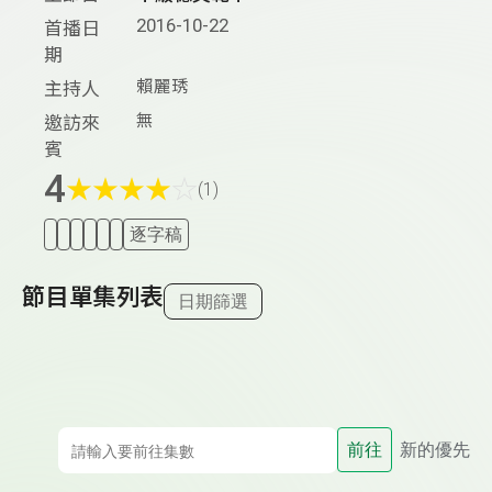
2016-10-22
首播日
期
賴麗琇
主持人
無
邀訪來
賓
4
★
★
★
★
☆
(1)
逐字稿
節目單集列表
日期篩選
前往
新的優先