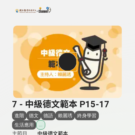
搜尋關鍵字：可輸入節目名稱、主持人或關鍵字
上方功能區塊
7 - 中級德文範本 P15-17
進階
德文
德語
賴麗琇
終身學習
生活應用
...
主節目
中級德文範本