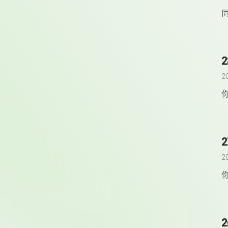
2
b
嚏
2
唸