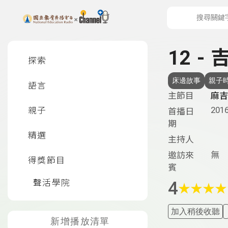
上方功能區塊
左側邊選單
12 -
探索
床邊故事
親子
語言
主節目
麻吉
2016
親子
首播日
期
精選
主持人
無
邀訪來
得獎節目
賓
聲活學院
4
★
★
★
★
加入稍後收聽
新增播放清單