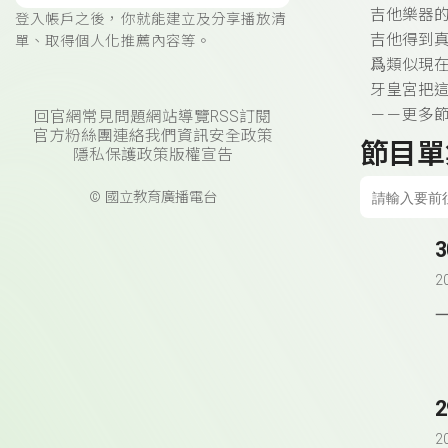
吉他樂器
登入帳戶之後，你就能建立及分享播放清
吉他得到真
單、取得個人化推薦內容等。
爲類似現
牙皇宮把這
－－更多節
回官網
常見問題
網站導覽
RSS訂閱
官方粉絲團
連絡我們
資訊安全政策
節目單
隱私保護政策
版權宣告
© 國立教育廣播電台
2
2