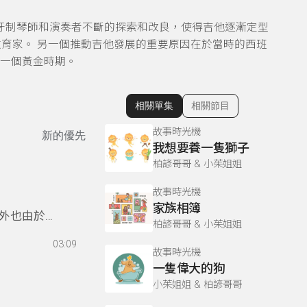
班牙制琴師和演奏者不斷的探索和改良，使得吉他逐漸定型
育家。 另一個推動吉他發展的重要原因在於當時的西班
第一個黃金時期。
相關單集
相關節目
顯示相關單集
故事時光機
新的優先
我想要養一隻獅子
柏諺哥哥 & 小茱姐姐
故事時光機
家族相簿
外也由於相
柏諺哥哥 & 小茱姐姐
多美術館都
03:09
!
故事時光機
一隻偉大的狗
小茱姐姐 & 柏諺哥哥