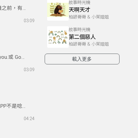
故事時光機
機之前，有
天啊天才
看看你是不
柏諺哥哥 & 小茱姐姐
03:09
故事時光機
第二個惡人
柏諺哥哥 & 小茱姐姐
.或 God
載入更多
ess you.
03:09
麼外國人打噴
PP不是唸
寫為app要
04:24