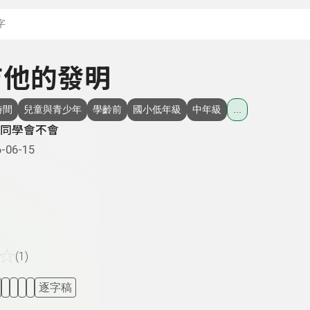
搜尋關鍵字：可輸入節
 吉他的發明
時間
兒童與青少年
學齡前
國小低年級
中年級
...
同學會不會
-06-15
☆
(1)
逐字稿