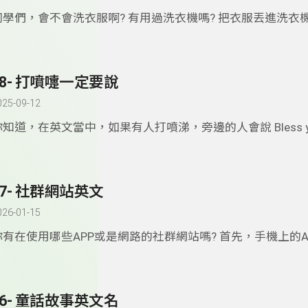
同學們，會不會洗衣服啊? 有用過洗衣機嗎? 把衣服丟進洗衣
認真看過洗衣標籤嗎? 大家不妨先從衣櫃裡拿出幾件衣服，來
是看得動洗衣標示圖喔~
28- 打噴嚏一定要說
025-09-12
你知道，在英文當中，如果有人打噴涕，旁邊的人會說 Bless you
less you. bless是保佑的意思，不管是說Bless you. 或是God bl
其實都是May God bless you 願上帝保佑你的簡短句。為什
的時候要說 God bless you呢？有什麼特別的由來嗎？
27- 社群網站英文
026-01-15
你有在使用哪些APP或是網路的社群網站嗎? 首先，手機上的A
成「ㄟ批批」，手機的「應用程式」英文叫做application，簡
做... 才對。
26- 童話故事英文名