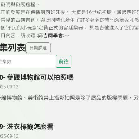
的發明與發展過程。
正的發展是在傳播到西班牙後。 大概是16世紀初期，通過西
在常見的古典吉他，與此同時也産生了許多著名的吉他演奏家和教
個“平民的小玩意”定爲正式的宮廷樂器。 於是吉他進入了它的
目內容，請收聽<
麻吉同學會
>。
集列表
日期篩選
前往
30- 參觀博物館可以拍照嗎
025-09-12
一般博物館、美術館禁止攝影拍照是除了展品的版權問題，另
機的閃光燈長期下來會造成文物變質或展品的損壞，但現在許
是可以開放攝影拍照，不過要請同學們看清楚館內的告示牌喔
29- 洗衣標籤怎麼看
025-09-12