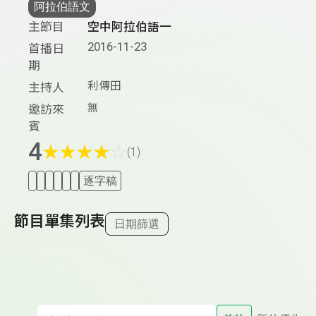
阿拉伯語文
主節目
空中阿拉伯語一
2016-11-23
首播日
期
利傳田
主持人
無
邀訪來
賓
4
★
★
★
★
☆
(1)
逐字稿
節目單集列表
日期篩選