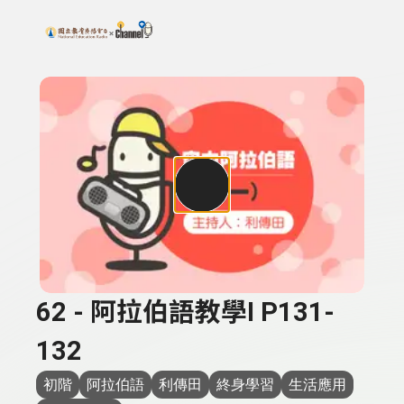
搜尋關鍵字：可輸入節目名稱、主持人或關鍵字
上方功能區塊
62 - 阿拉伯語教學I P131-
132
初階
阿拉伯語
利傳田
終身學習
生活應用