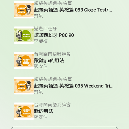
超級英語通-英檢篇
超級英語通-英檢篇 083 Cloze Test/段落填空-13
齊斌
遨遊西班牙
遨遊西班牙 P80.90
李靜枝
台灣閩南語我嘛會
歕雞gui的用法
鄭安住
超級英語通-英檢篇
超級英語通-英檢篇 035 Weekend Trip- 週末旅遊
齊斌
台灣閩南語我嘛會
趖的用法
鄭安住