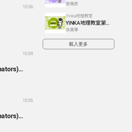
張南思
10:06
Yinka地理教室
YINKA地理教室第一冊 P22-26
孫寅華
載入更多
10:09
257- 英語你我他-文法篇 257 附屬連接詞(subordinators)：副詞子句-讓步
10:05
256- 英語你我他-文法篇 256 附屬連接詞(subordinators)：副詞子句-結果2