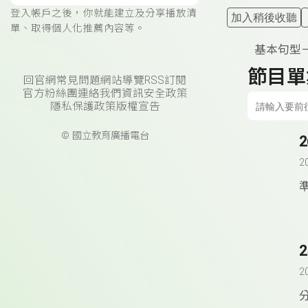
登入帳戶之後，你就能建立及分享播放清
加入稍後收聽
單、取得個人化推薦內容等。
基本句型
節目單
回官網
常見問題
網站導覽
RSS訂閱
官方粉絲團
連絡我們
資訊安全政策
隱私保護政策
版權宣告
© 國立教育廣播電台
2
準
2