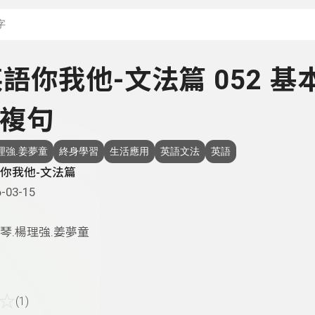
搜尋關鍵字：可輸入節
 英語你我他-文法篇 052 基
複句
理強.姜夢童
終身學習
生活應用
英語文法
英語
你我他-文法篇
-03-15
琴.楊理強.姜夢童
☆
(1)