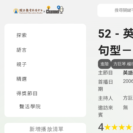
上方功能區塊
左側邊選單
52 -
探索
句型－
語言
親子
進階
方巨琴.楊
主節目
英語
精選
2006
首播日
期
得獎節目
方巨
主持人
聲活學院
無
邀訪來
賓
4
★
★
★
★
新增播放清單