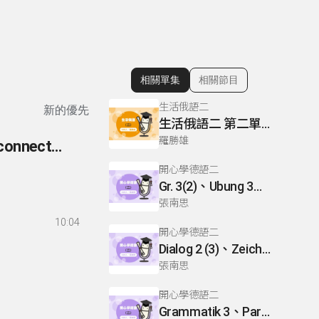
相關單集
相關節目
顯示相關單集
生活俄語二
新的優先
生活俄語二 第二單元 L9 P120
羅勝雄
260- 英語你我他-文法篇 260 準連接詞(sentence connectors/conjunctive adverbs)
開心學德語二
Gr. 3(2)、Ubung 3、Gr. 2(1)
張南思
10:04
開心學德語二
Dialog 2 (3)、Zeichnen: einen Mann、Lesetext 1(1)
張南思
開心學德語二
Grammatik 3、Partnerubungen Nr. 1, 3、Dialog 2(1)