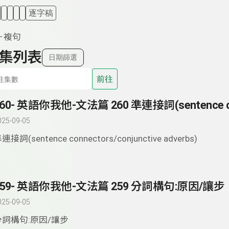
逐字稿
－複句
集列表
日期篩選
前往
025-09-05
連接詞(sentence connectors/conjunctive adverbs)
259- 英語你我他-文法篇 259 分詞構句:原因/讓步
025-09-05
分詞構句:原因/讓步