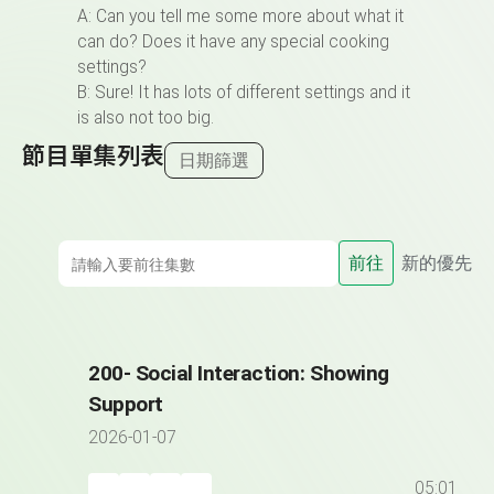
A
:
C
a
n
yo
u
t
el
l
m
e
som
e
mo
r
e
abou
t
wh
a
t
i
t
ca
n
do
? Does it h
a
ve a
n
y special
c
ooking
sett
i
ngs?
B: Sure! It has lots of dif
f
erent sett
i
ngs and it
is also not too big.
節目單集列表
日期篩選
前往
新的優先
200- Social Interaction: Showing
Support
2026-01-07
05:01