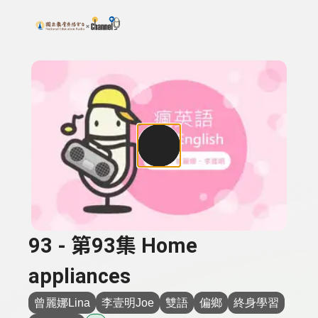
搜尋關鍵字：可輸入節目名稱、主持人或關鍵字
上方功能區塊
93 - 第93集 Home
appliances
曾麗娜Lina
李壹明Joe
雙語
偏鄉
終身學習