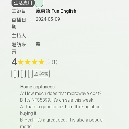
生活應用
...
主節目
瘋英語 Fun English
2024-05-09
首播日
期
主持人
無
邀訪來
賓
4
★
★
★
★
☆
(1)
逐字稿
Home appliances
A:
H
ow much
d
oes that mic
r
ow
a
ve
c
ost?
B: It's NT$5399. It's on sale this week.
A: That's a good price. I am thinking about
buying it.
B:
Y
eah, it's a g
r
eat deal. It is also a popular
model.