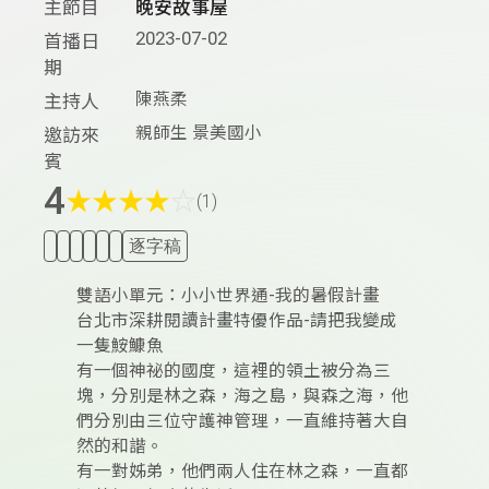
主節目
晚安故事屋
2023-07-02
首播日
期
陳燕柔
主持人
親師生 景美國小
邀訪來
賓
4
★
★
★
★
☆
(1)
逐字稿
雙語小單元：小小世界通-我的暑假計畫
台北市深耕閱讀計畫特優作品-請把我變成
一隻鮟鱇魚
有一個神祕的國度，這裡的領土被分為三
塊，分別是林之森，海之島，與森之海，他
們分別由三位守護神管理，一直維持著大自
然的和諧。
有一對姊弟，他們兩人住在林之森，一直都