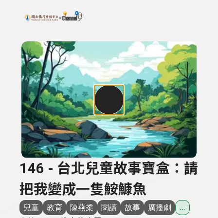
搜尋關鍵字：可輸入節目名稱、主持人或關鍵字
上方功能區塊
146 - 台北兒童故事寶盒：請
把我變成一隻鮟鱇魚
兒童
教育
陳燕柔
閱讀
故事
廣播劇
...