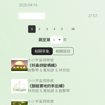
2026-04-16
27:57
...
1
2
3
4
5
36
跳至第
頁
相關單集
相關節目
顯示相關單集
小小宇宙探險號
《好鼻師變螞蟻》
施賢琴 & 黃柏諺 & 林芳如
小小宇宙探險號
《腳踏實地的李田螺》
林芳如 & 黃柏諺 & 施賢琴
小小宇宙探險號