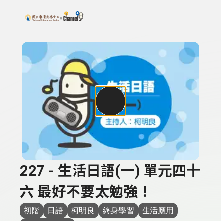
搜尋關鍵字：可輸入節目名稱、主持人或關鍵字
上方功能區塊
227 - 生活日語(一) 單元四十
六 最好不要太勉強！
初階
日語
柯明良
終身學習
生活應用