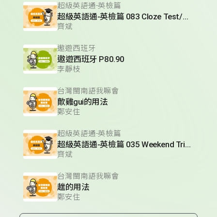
超級英語通-英檢篇
超級英語通-英檢篇 083 Cloze Test/段落填空-13
齊斌
遨遊西班牙
遨遊西班牙 P80.90
李靜枝
台灣閩南語我嘛會
歕雞gui的用法
鄭安住
超級英語通-英檢篇
超級英語通-英檢篇 035 Weekend Trip- 週末旅遊
齊斌
台灣閩南語我嘛會
趖的用法
鄭安住