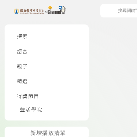
上方功能區塊
左側邊選單
探索
語言
頁尾資訊
親子
精選
得獎節目
聲活學院
新增播放清單