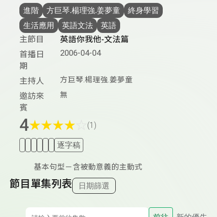
進階
方巨琴.楊理強.姜夢童
終身學習
生活應用
英語文法
英語
主節目
英語你我他-文法篇
2006-04-04
首播日
期
方巨琴.楊理強.姜夢童
主持人
無
邀訪來
賓
4
★
★
★
★
☆
(1)
逐字稿
基本句型－含被動意義的主動式
節目單集列表
日期篩選