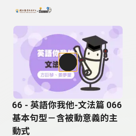
搜尋關鍵字：可輸入節目名稱、主持人或關鍵字
上方功能區塊
66 - 英語你我他-文法篇 066
基本句型－含被動意義的主
動式