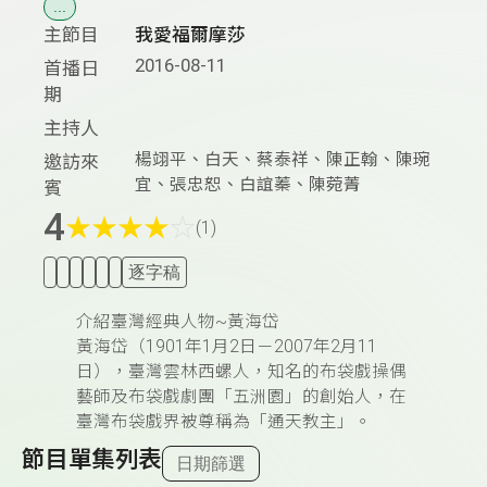
...
主節目
我愛福爾摩莎
2016-08-11
首播日
期
主持人
楊翊平、白天、蔡泰祥、陳正翰、陳琬
邀訪來
宜、張忠恕、白誼蓁、陳菀菁
賓
4
★
★
★
★
☆
(1)
逐字稿
介紹臺灣經典人物~黃海岱
黃海岱（1901年1月2日－2007年2月11
日），臺灣雲林西螺人，知名的布袋戲操偶
藝師及布袋戲劇團「五洲園」的創始人，在
臺灣布袋戲界被尊稱為「通天教主」。
節目單集列表
日期篩選