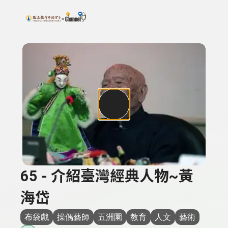
搜尋關鍵字：可輸入節目名稱、主持人或關鍵字
上方功能區塊
65 - 介紹臺灣經典人物~黃
海岱
布袋戲
操偶藝師
五洲園
教育
人文
藝術