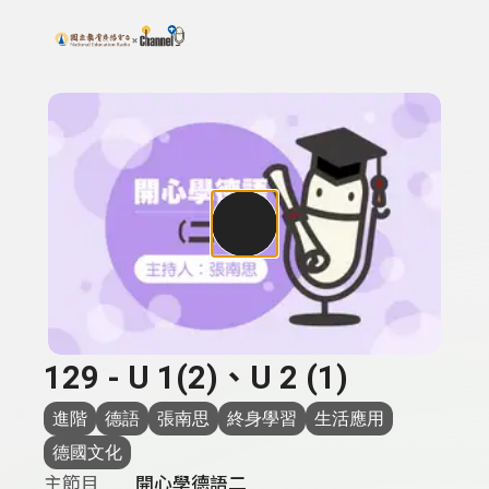
搜尋關鍵字：可輸入節目名稱、主持人或關鍵字
上方功能區塊
129 - U 1(2)、U 2 (1)
進階
德語
張南思
終身學習
生活應用
德國文化
主節目
開心學德語二