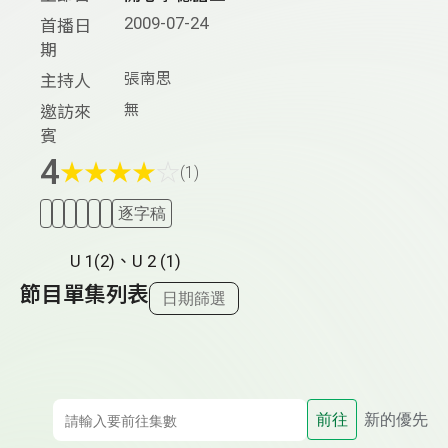
2009-07-24
首播日
期
張南思
主持人
無
邀訪來
賓
4
★
★
★
★
☆
(1)
逐字稿
U 1(2)、U 2 (1)
節目單集列表
日期篩選
前往
新的優先