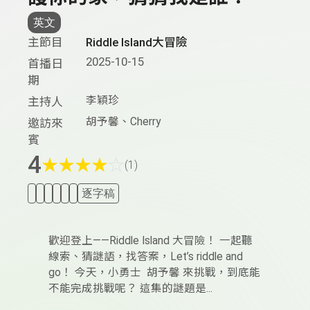
英文
主節目
Riddle Island大冒險
2025-10-15
首播日
期
李穎珍
主持人
胡予馨、Cherry
邀訪來
賓
4
★
★
★
★
☆
(1)
逐字稿
歡迎登上——Riddle Island 大冒險！ 一起聽
線索、猜謎語，找答案，Let’s riddle and
go！ 今天，小勇士 胡予馨 來挑戰，到底能
不能完成挑戰呢？ 這集的謎題是...