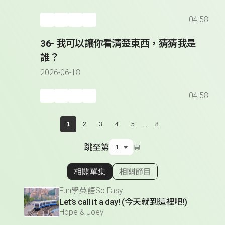
04:58
36- 我可以讓你看清楚東西，猜猜我是
誰？
2026-06-18
04:58
...
1
2
3
4
5
8
跳至第
頁
相關單集
相關節目
顯示相關單集
Fun學英語So Easy
Let’s call it a day! (今天就到這裡吧!)
Hope & Joey