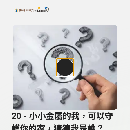
搜尋關鍵字：可輸入節目名稱、主持人或關鍵字
上方功能區塊
20 - 小小金屬的我，可以守
護你的家，猜猜我是誰？