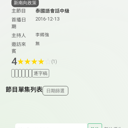
新南向政策
主節目
泰國語會話中級
2016-12-13
首播日
期
李錫強
主持人
無
邀訪來
賓
4
★
★
★
★
☆
(1)
逐字稿
節目單集列表
日期篩選