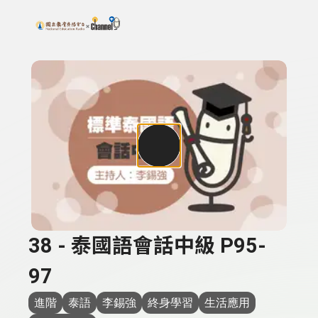
搜尋關鍵字：可輸入節目名稱、主持人或關鍵字
上方功能區塊
38 - 泰國語會話中級 P95-
97
進階
泰語
李錫強
終身學習
生活應用