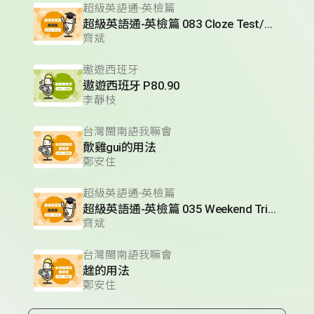
超級英語通-英檢篇
超級英語通-英檢篇 083 Cloze Test/段落填空-13
齊斌
遨遊西班牙
遨遊西班牙 P80.90
李靜枝
台灣閩南語我嘛會
歕雞gui的用法
鄭安住
超級英語通-英檢篇
超級英語通-英檢篇 035 Weekend Trip- 週末旅遊
齊斌
台灣閩南語我嘛會
趖的用法
鄭安住