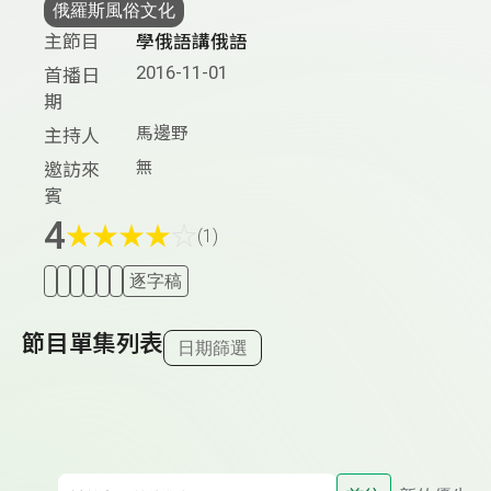
俄羅斯風俗文化
主節目
學俄語講俄語
2016-11-01
首播日
期
馬邊野
主持人
無
邀訪來
賓
4
★
★
★
★
☆
(1)
逐字稿
節目單集列表
日期篩選