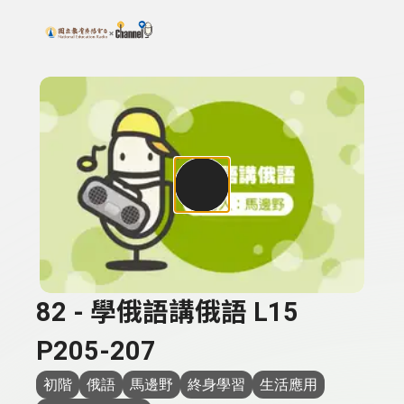
搜尋關鍵字：可輸入節目名稱、主持人或關鍵字
上方功能區塊
82 - 學俄語講俄語 L15
P205-207
初階
俄語
馬邊野
終身學習
生活應用