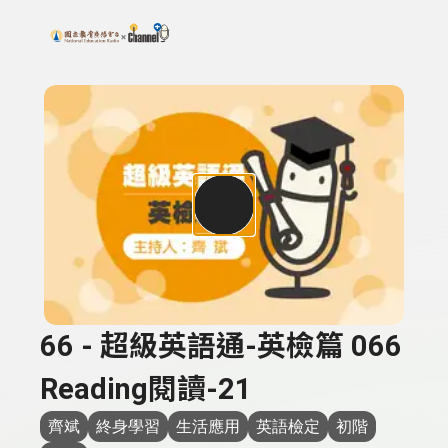
搜尋關鍵字：可輸入節目名稱、主持人或關鍵字
上方功能區塊
66 - 超級英語通-英檢篇 066
Reading閱讀-21
齊斌
終身學習
生活應用
英語檢定
初階