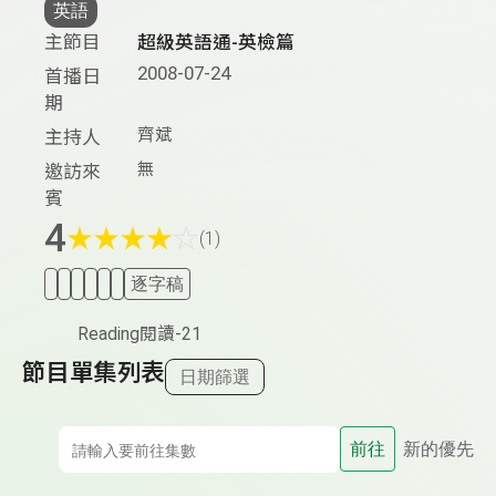
英語
主節目
超級英語通-英檢篇
2008-07-24
首播日
期
齊斌
主持人
無
邀訪來
賓
4
★
★
★
★
☆
(1)
逐字稿
Reading閱讀-21
節目單集列表
日期篩選
前往
新的優先