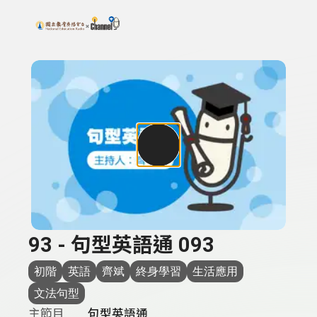
搜尋關鍵字：可輸入節目名稱、主持人或關鍵字
上方功能區塊
93 - 句型英語通 093
初階
英語
齊斌
終身學習
生活應用
文法句型
主節目
句型英語通