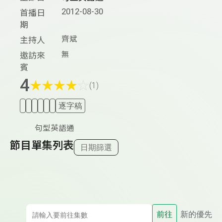
2012-08-30
首播日
期
齊斌
主持人
無
邀訪來
賓
4
★
★
★
★
☆
(1)
逐字稿
句型英語通
節目單集列表
日期篩選
前往
新的優先