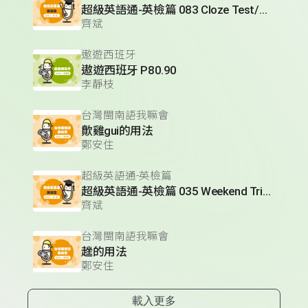
超級英語通-英檢篇 083 Cloze Test/段落填空-13
齊斌
遨遊西班牙
遨遊西班牙 P80.90
李靜枝
台灣閩南語我嘛會
歕雞gui的用法
鄭安住
超級英語通-英檢篇
超級英語通-英檢篇 035 Weekend Trip- 週末旅遊
齊斌
台灣閩南語我嘛會
趖的用法
鄭安住
載入更多