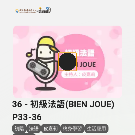
搜尋關鍵字：可輸入節目名稱、主持人或關鍵字
上方功能區塊
36 - 初級法語(BIEN JOUE)
P33-36
初階
法語
皮嘉莉
終身學習
生活應用