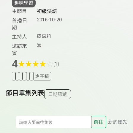
趣味學習
主節目
初級法語
2016-10-20
首播日
期
皮嘉莉
主持人
無
邀訪來
賓
4
★
★
★
★
☆
(1)
逐字稿
節目單集列表
日期篩選
前往
新的優先