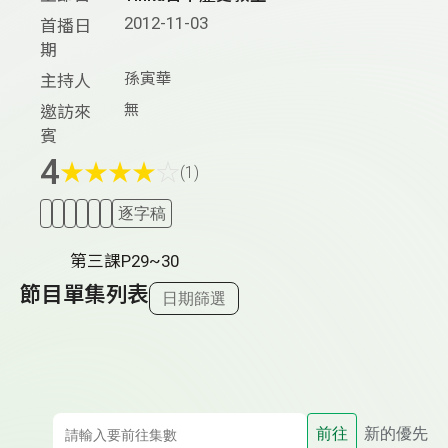
2012-11-03
首播日
期
孫寅華
主持人
無
邀訪來
賓
4
★
★
★
★
☆
(1)
逐字稿
第三課P29~30
節目單集列表
日期篩選
前往
新的優先