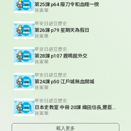
第25課 p64 廢刀令和血睡一揆
孫寅華
早安日語豆歷史
第26課 p79 星期天為假日
孫寅華
早安日語豆歷史
第28課 p107 鹿鳴館外交
孫寅華
早安日語豆歷史
第24課 p50 江戶城無血開城
孫寅華
早安日語豆歷史
日本史教室 中冊 20課 織田信長,豐臣秀吉,德川家康的人物性格
孫寅華
載入更多