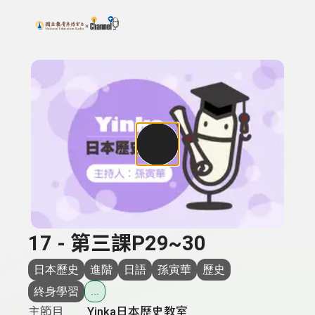
搜尋關鍵字：可輸入節目名稱、主持人或關鍵字
上方功能區塊
17 - 第三課P29~30
日本歷史
進階
日語
孫寅華
歷史
終身學習
...
主節目
Yinka日本歷史教室