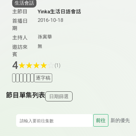
生活會話
主節目
Yinka生活日語會話
2016-10-18
首播日
期
孫寅華
主持人
無
邀訪來
賓
4
★
★
★
★
☆
(1)
逐字稿
節目單集列表
日期篩選
前往
新的優先