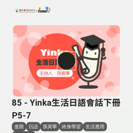
搜尋關鍵字：可輸入節目名稱、主持人或關鍵字
上方功能區塊
85 - Yinka生活日語會話下冊
P5-7
進階
日語
孫寅華
終身學習
生活應用