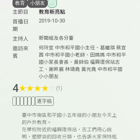
教育
小朋友
...
主節目
教育新亮點
2019-10-30
首播日
期
新聞組及各分臺
主持人
何玲宜 中市和平國小主任、葛繼璘 蔡宜
邀訪來
茜 中市和平國小老師、田媽媽 中市和平
賓
國小家長會長、黃師伯 福興環保站志
工、謝昇展 林靖堯 黃光堯 中市和平國
小小朋友
4
★
★
★
★
☆
(1)
逐字稿
臺中市南區和平國小五年級的小朋友今天上
的戶外教育。
在學校附近的福興環保站，志工們用心說
明，塑膠袋的回收分類，也告訴大家保特瓶