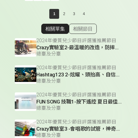
1
2
3
4
相關單集
相關節目
顯示相關單集
2024年優質兒少節目評選獲推薦節目
Crazy實驗室2-最溫暖的改造，防摔的「便」利輪椅
總臺及分臺
2024年優質兒少節目評選獲推薦節目
Hashtag123 2-炫耀、頭抬高、自信｜情緒：驕傲《美麗的孔雀先生》
總臺及分臺
2024年優質兒少節目評選獲推薦節目
FUN SONG 技職1-按下遙控 夏日最佳陪伴
總臺及分臺
2024年優質兒少節目評選獲推薦節目
Crazy實驗室3 -會唱歌的試管，神奇的熱聲效應
總臺及分臺