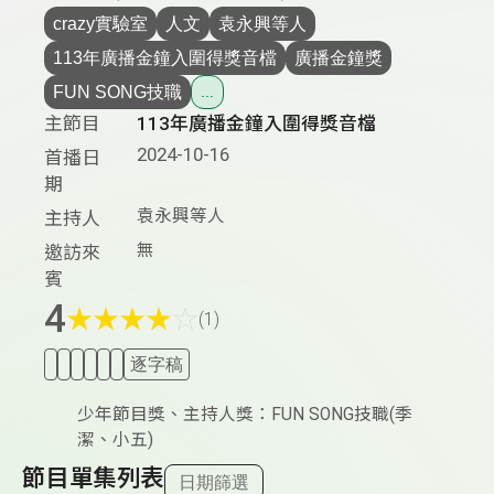
crazy實驗室
人文
袁永興等人
113年廣播金鐘入圍得獎音檔
廣播金鐘獎
FUN SONG技職
...
主節目
113年廣播金鐘入圍得獎音檔
2024-10-16
首播日
期
袁永興等人
主持人
無
邀訪來
賓
4
★
★
★
★
☆
(1)
逐字稿
少年節目獎、主持人獎：FUN SONG技職(季
潔、小五)
節目單集列表
日期篩選