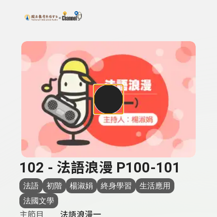
搜尋關鍵字：可輸入節目名稱、主持人或關鍵字
上方功能區塊
102 - 法語浪漫 P100-101
法語
初階
楊淑娟
終身學習
生活應用
法國文學
主節目
法語浪漫一