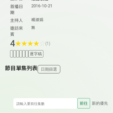
2016-10-21
首播日
期
楊淑娟
主持人
無
邀訪來
賓
4
★
★
★
★
☆
(1)
逐字稿
節目單集列表
日期篩選
前往
新的優先