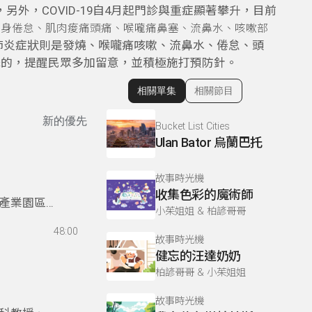
另外，COVID‑19自4月起門診與重症顯著攀升，目前
、全身倦怠、肌肉痠痛頭痛、喉嚨痛鼻塞、流鼻水、咳嗽部
肺炎症狀則是發燒、喉嚨痛咳嗽、流鼻水、倦怠、頭
殊的，提醒民眾多加留意，並積極施打預防針。
相關單集
相關節目
顯示相關單集
新的優先
Bucket List Cities
Ulan Bator 烏蘭巴托
故事時光機
收集色彩的魔術師
產業園區，
小茱姐姐 & 柏諺哥哥
、少子女化
48:00
生數不足差
故事時光機
得以繼續存
健忘的汪達奶奶
社區，校方
柏諺哥哥 & 小茱姐姐
長參與並贊
故事時光機
具有台語教