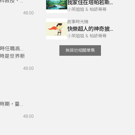
科教授、高
我家住在塔帕若斯河岸
普遍因招生
長。他提出
小茱姐姐 & 柏諺哥哥
，凸顯台語
48:00
」；「與生
故事時光機
大愛，造福
快樂超人的神奇披風
小茱姐姐 & 柏諺哥哥
當時任職高醫
無其他相關單集
時是世界新
好的醫療照
48:00
體外光學精
天就請傅醫
時期，臺南
老師憑著電
48:00
穿，所以這
的味道。歡