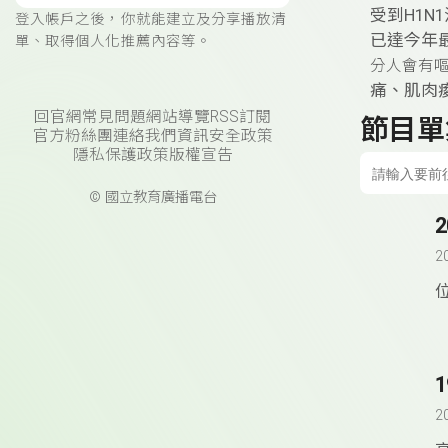
受到H1N
登入帳戶之後，你就能建立及分享播放清
已達今年
單、取得個人化推薦內容等。
分人會有
痛、肌肉
回官網
常見問題
網站導覽
RSS訂閱
節目單
官方粉絲團
連絡我們
資訊安全政策
隱私保護政策
版權宣告
© 國立教育廣播電台
2
2