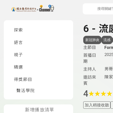
上方功能區塊
左側邊選單
6 -
探索
新冠肺炎
流感
語言
主節目
For
2025
親子
首播日
期
精選
男哥
主持人
陳家
邀訪來
得獎節目
賓
聲活學院
4
★
★
★
★
加入稍後收聽
新增播放清單