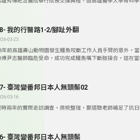
高雄秀傳紀念醫院舉行院長交接典禮，由高雄醫學大學骨科學
學特色且為全國第一間，今年小一招生率增加約40%，在全國
雄醫學大學附設中和紀念醫院骨科部主治傅尹志醫師，接任院
率過低而導致廢校或減班的大環境下，北嶺國小反而逆勢成長
高雄秀傳「三個共好」願景，「與鄉親共好」；「與人才共好
實驗學校有其社會需求。
技產業共好」，希望高雄秀傳醫院，能發揮出醫家濟世救人的
18- 我的行醫路1-2/腳趾外翻
民眾。
026-03-23
18年前高雄壽山動物園發生鱷魚咬斷工作人員手臂的意外，
的傅尹志醫師臨危受命，成功完成鱷魚嘴下斷肢接合，這在當
聞，並為全球首例。除了醫術精湛，傅醫師還為了讓患者到更
顧，發明了許多醫療輔助器具，包含腕隧道症候群微創器具、
密螺孔定位儀器等等，屢次率領團隊獲得國家新創獎肯定，今
17- 臺灣變番邦日本人無頭鬃02
師來聊聊，行醫這條路。
026-03-16
歷時兩年的實際走訪調查，爬梳整理，鄭道聰老師補足了抗日
少被記載的歷史資料。雖說是歷史，多少有些沉重，但鄭道聰
台主持的經驗，將文字影像畫，字裡行間都呈現如畫面影像貫
是一本不艱澀的歷史紀錄，用台語唸起來還頗能有吳樂天講古
16- 臺灣變番邦日本人無頭鬃
迎大家親耳聽聽鄭道聰老師講古。