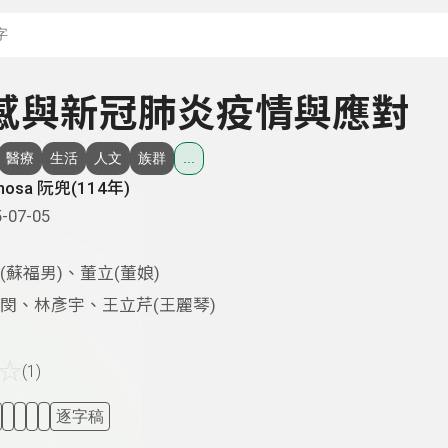
搜尋關鍵字：可輸入節
 流感與新冠肺炎疫情與應對
醫療
生活
人文
族群
...
mosa 阮兜(114年)
-07-05
(蘇福男)、董立(董娘)
閔、林彥宇、王立芹(王麗琴)
☆
(1)
逐字稿