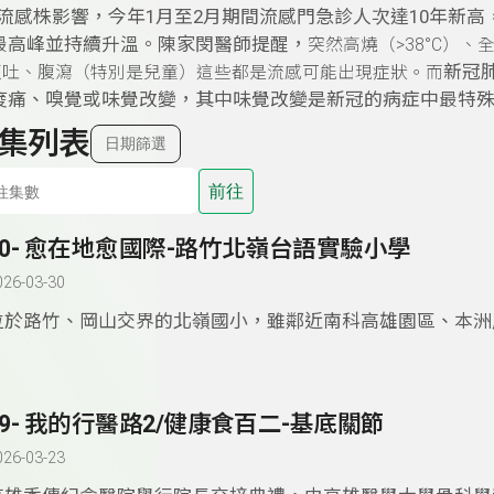
1流感株影響，今年1月至2月期間流感門急診人次達10年新高，
最高峰並持續升溫。陳家閔醫師提醒，
突然高燒（>38°C）
新冠
嘔吐、腹瀉（特別是兒童）這些都是流感可能出現症狀。而
痠痛、嗅覺或味覺改變，其中味覺改變是新冠的病症中最特
集列表
日期篩選
前往
20- 愈在地愈國際-路竹北嶺台語實驗小學
026-03-30
位於路竹、岡山交界的北嶺國小，雖鄰近南科高雄園區、本洲
有省道台一線、高科聯絡道交通方便，但在社區人口日漸老化
等因素衝擊下，早在十幾年前縣市合併之前，北嶺國小即因學
點遭到裁撤，幸好當時山上有一批10多名棒球隊員就讀，才
19- 我的行醫路2/健康食百二-基底關節
在。校長蘇恆欽說，舊地名「北嶺墘」社區是以台語為母語的
2年前決定轉型為台語實驗學校，經召開說明會有高達8成家
026-03-23
同，在歷經1年多籌備，這學期獲高市教育局核准設立，由於