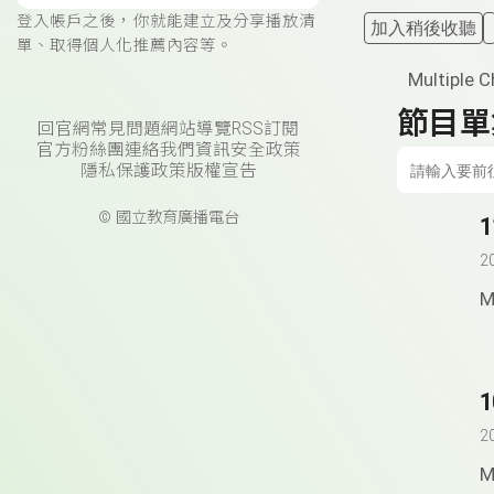
登入帳戶之後，你就能建立及分享播放清
加入稍後收聽
單、取得個人化推薦內容等。
Multiple
節目單
回官網
常見問題
網站導覽
RSS訂閱
官方粉絲團
連絡我們
資訊安全政策
隱私保護政策
版權宣告
© 國立教育廣播電台
2
M
2
M