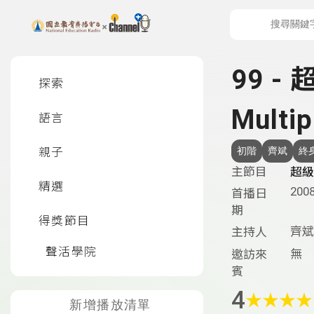
上方功能區塊
左側邊選單
99 -
探索
Multi
語言
親子
初階
齊斌
終
主節目
超級
精選
2008
首播日
期
得獎節目
齊斌
主持人
聲活學院
無
邀訪來
賓
4
★
★
★
★
新增播放清單