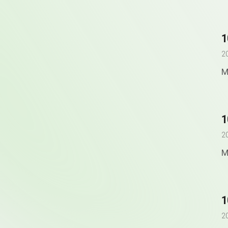
2
M
2
M
2