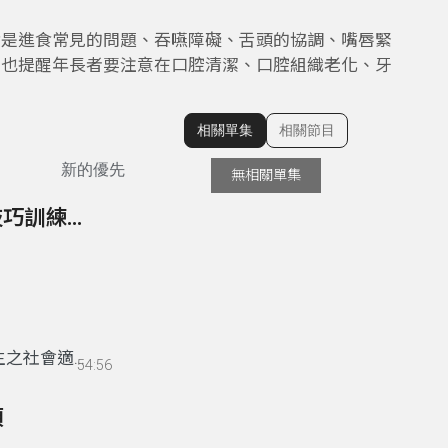
論是進食常見的問題、吞嚥障礙、舌頭的協調、嘴唇緊
後也提醒年長者要注意在口腔清潔、口腔組織老化、牙
相關單集
相關節目
顯示相關單集
新的優先
無相關單集
67- 國中教育階段自閉症學生之社會適應及社交技巧訓練注意事項
生之社會適應
54:56
項