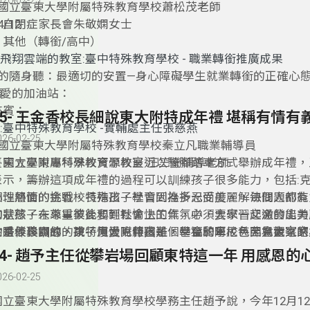
026-02-25
2國立臺東大學附屬特殊教育學校蕭松茂老師
3. 自閉症家長會朱敬嫻女士
4/12
1. 其他（轉銜/高中）
飛翔雲端的教室:臺中特殊教育學校 - 職業轉銜推廣成果
的隨身聽：最適切的安置—身心障礙學生就業轉銜的正確心
項
3.愛的加油站：
來賓：
:臺中特殊教育學校 -實輔處主任張慈燕
026-02-25
2國立臺東大學附屬特殊教育學校秦立凡職業輔導員
3. 國立臺東專科學校資源教室 汪竺瑩輔導老師
臺東大學附屬特殊教育學校最近以騎腳踏車方式舉辦成年禮，
表示，籌辦這項成年禮的過程可以訓練孩子很多能力，包括:
心理層面的挑戰，特殊孩子學習到挫折忍受度、解決問題的能
個性熱情的金香校長指出，社會因為多元而美麗，每個人都有
的是孩子未來畢業後要到社會上工作，必須要學習交通的能力
和狀態，在尊重彼此和輕鬆愉快的氣氛中，大家一起激發出美
的陪伴與訓練，孩子慢慢克服困難，學會騎車，甚至會觀察路
才是最珍貴的，東特用愛陪伴孩子，甚至和阿尼色弗兒童之家
金香校長開心的說，東大附特真是個幸福的學校，因為大家的
而做出正確的反應。
隊、體中以及一些社福單位都有很良善的互動，這些美好的相
忙，每個環節都有人自動補位，使得整場成年禮活動非常順利
只是一項單純的騎車活動，而是有情有義愛的連結。
使汗水淋漓，然而每個人的臉上都掛滿笑容。
026-02-25
國立臺東大學附屬特殊教育學校學務主任趙予說，今年12月1