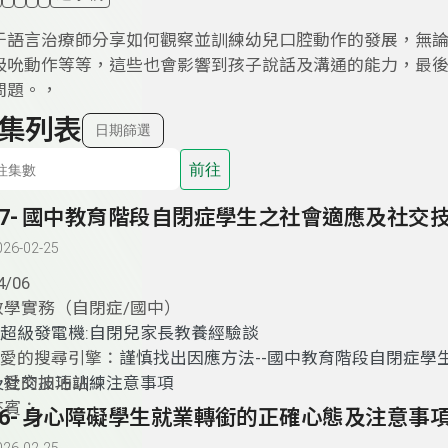
于語言治療師分享如何觀察並訓練幼兒口腔動作的發展，無
吸吮動作等等，這些也會影響到孩子說話及溝通的能力，最
問題。，
集列表
日期篩選
前往
026-02-25
4/06
教學實務（自閉症/國中）
超級發電機:自閉兒家長教養經驗談
2.愛的搜尋引擎：
謹慎找出因應方法--國中教育階段自閉症學
及社交技巧訓練注意事項
3. 愛的加油站：
來賓：
66- 身心障礙學生就業轉銜的正確心態及注意事