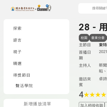
上方功能區塊
左側邊選單
28 
探索
校園
臺東分臺
語言
主節目
東特
2021
親子
首播日
期
精選
新聞
主持人
昭、
得獎節目
卓詩
邀訪來
賓
聲活學院
4
★
★
★
★
新增播放清單
加入稍後收聽