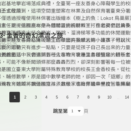
融岩基地攀岩場落成典禮，全臺第一座友善身心障礙學生的校
場正式啟用。
趙予主任談到，這項空間重塑案在林業及自然保育署臺東分署
不僅透過授權使用林保署出版繪本《樹上的魚：Lokot 鳥巢
元素，更提供國產材作為體驗設施的材料，打造出安全且具多
趙主任說，這裡原本是一個閒置的視聽教室，在老師們討論後
的教育環境。
的想法，打造出結合攀岩、彈跳、溜滑梯等多功能的休閒運動
63- 金香的奇幻漂流之旅
臺第一座友善身心障礙學生的校園共融攀岩場，讓孩子可以找
回顧東特今年的點滴，趙主任舉出許多感人的小故事。他說，
026-02-25
挑戰的活動。
進步，即使只有進步一點點，只要是從孩子自己長出來的力量
動及感恩。
我們在生活中，會遇到各種人事物，會產生各種情緒，趙予主
今天的節目，我們邀請到一位在教育現場溫柔卻堅定的耕耘者
家，在新的一年，不管是遇到開心的不開心的任何事，都可以
事，可能不像新聞頭條那麼轟轟烈烈，卻深刻影響著每一位被
更感恩的心來看待，相信明天會更好。
孩子。
她是國立臺東大學附屬特殊教育學校的校長王金香校長。從社
業、輔修數學，原是國中數學老師的她，卻因一次「返鄉」的
特殊教育領域。教過視障孩子數學，也陪伴過中重度智能障礙
而現在，她即將調任國立斗六高級家事商業職業學校，準備展
生學習生活技能，她的教育歷程，是一段跨越限制、回應需要
育的新篇章。
...
1
2
3
4
5
6
7
8
9
10
14
的旅程。
跳至第
頁