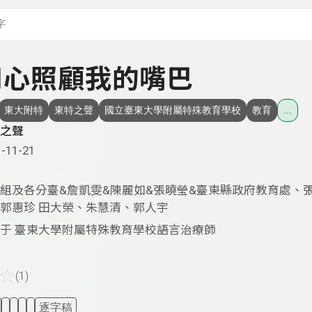
搜尋關鍵字：可輸入節
- 用心照顧我的嘴巴
東大附特
東特之聲
國立臺東大學附屬特殊教育學校
教育
...
之聲
-11-21
組及各分臺&詹凱雯&陳麗如&張曉瑩&臺東縣政府教育處、
郭惠珍 田大榮、朱慧清、郭人宇
于 臺東大學附屬特殊教育學校語言治療師
☆
(1)
逐字稿