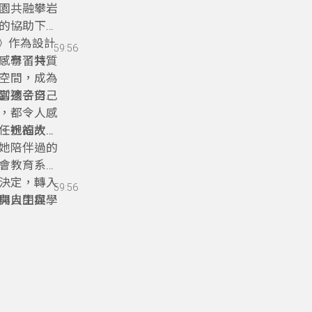
園共融攀岩
的協助下，
蕨》作為設計
59:56
感學習特質
，有了共同
空間，成為
到適合自己
當孩子努力
，都令人感
任祝福大
。她的故
用更包容、
她陪伴過的
會教育系畢
決定，轉入
59:56
與自閉症學
開人生與教
、勇敢轉場