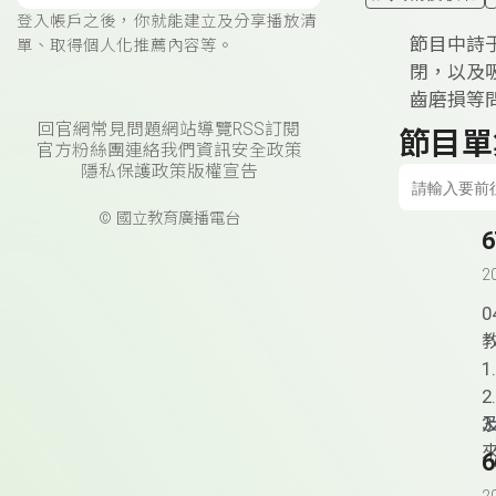
登入帳戶之後，你就能建立及分享播放清
節目中詩
單、取得個人化推薦內容等。
閉，以及
齒磨損等
回官網
常見問題
網站導覽
RSS訂閱
節目單
官方粉絲團
連絡我們
資訊安全政策
隱私保護政策
版權宣告
© 國立教育廣播電台
2
0
1.