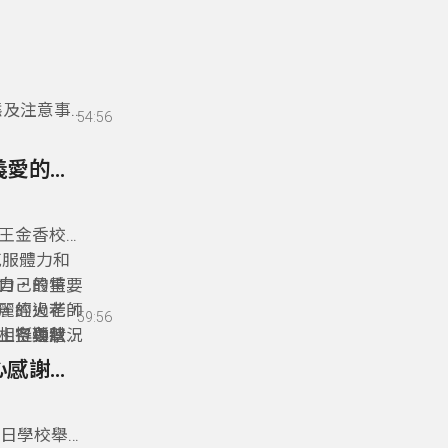
態及注意事
54:56
65- 王金香校長細說東大附特成年禮 堪稱有情有義愛的連結
王金香校長
克服體力和
力，最重要
自己的特色
，經過老師
麗的火花，
59:56
上各種狀況
、空勤總
相挺與幫
挺讓活動不
的進行，即
64- 趙予主任從攀岩場回顧東特這一年 用感恩的心感謝一切
2日學校舉行