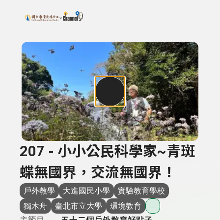
搜尋關鍵字：可輸入節目名稱、主持人或關鍵字
上方功能區塊
207 - 小小公民科學家~青斑
蝶無國界，交流無國界！
戶外教學
大進國民小學
實驗教育學校
獨木舟
臺北市立大學
環境教育
...
主節目
五十二個戶外教育好點子