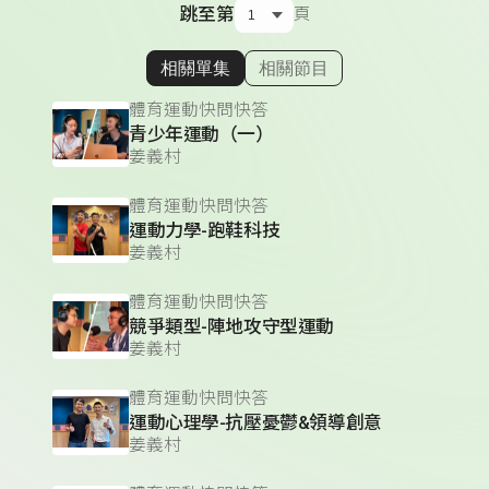
跳至第
頁
相關單集
相關節目
顯示相關單集
體育運動快問快答
青少年運動（一）
姜義村
體育運動快問快答
運動力學-跑鞋科技
姜義村
體育運動快問快答
競爭類型-陣地攻守型運動
姜義村
體育運動快問快答
運動心理學-抗壓憂鬱&領導創意
姜義村