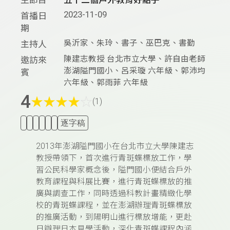
2023-11-09
首播日
期
吳沂家、朱玲、書子、巫巴克、書勤
主持人
陳建志教授 台北市立大學、許自由老師
邀訪來
澎湖隘門國小、呂采璇 六年級、郭沛均
賓
六年級、郭雨菲 六年級
4
★
★
★
★
☆
(1)
逐字稿
2013年澎湖隘門國小在台北市立大學陳建志
教授帶領下，首次進行青斑蝶標放工作，學
習公民科學家概念後，隘門國小便結合戶外
教育課程與科展比賽，進行青斑蝶標放的推
廣與調查工作，同時透過科教計畫精緻化學
校的青斑蝶課程，並在澎湖辦理青斑蝶標放
的推廣活動，到陽明山進行標放增能，更赴
日辦理日本見學活動，深化青斑蝶課程內涵