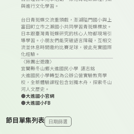
與進行文化學習。­
台日青斑蝶交流重頭戲，澎湖隘門國小與上
富田町立市之瀨國小共同學習青斑蝶標放。
日本跟臺灣青斑蝶研究的核心人物都現場引
導學習。小朋友們能突破語言障礙，互相交
流並休息時間邀約比賽足球，彼此充實國際
化經驗。
〈揪團出遊趣〉
宜蘭縣冬山鄉大進國民小學 諶志銘
大進國民小學轉型為公辦公營實驗教育學
校，全新體驗課程包含划獨木舟，探索冬山
河人文歷史。
●
大進國小官網
●
大進國小FB
節目單集列表
日期篩選