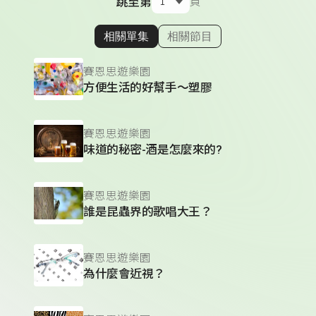
跳至第
頁
相關單集
相關節目
顯示相關單集
賽恩思遊樂園
方便生活的好幫手～塑膠
賽恩思遊樂園
味道的秘密-酒是怎麼來的?
賽恩思遊樂園
誰是昆蟲界的歌唱大王？
賽恩思遊樂園
為什麼會近視？