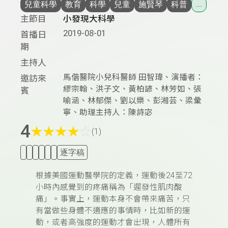
兒童科學
教育
科學
兒童
施賢琴
科普
...
主節目
小發現大科學
2019-08-01
首播日
期
主持人
馬偕醫院小兒科醫師 田智瑋、演播者：
邀訪來
繆宗翰、洪子文、黃柏諺、林芳如、張
賓
喻涵、林郁傑、劉以樂、彭湘芸、梁彙
寧、助理主持人：陳詩宓
4
★
★
★
★
☆
(1)
逐字稿
根據美國運動醫學院的定義，運動後24至72
小時內感覺到的疼痛稱為「遲發性肌肉酸
痛」。事實上，運動本身不會帶來痛苦，只
有當做些身體不適應的事情時，比如新的運
動，或者高強度的運動才會出現，人體
所有