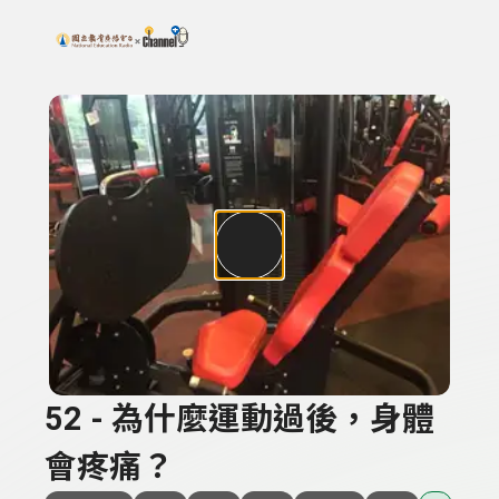
搜尋關鍵字：可輸入節目名稱、主持人或關鍵字
上方功能區塊
52 - 為什麼運動過後，身體
會疼痛？