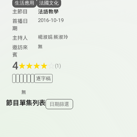
生活應用
法國文化
主節目
法語教學
2016-10-19
首播日
期
楊淑娟.蔡淑玲
主持人
無
邀訪來
賓
4
★
★
★
★
☆
(1)
逐字稿
無
節目單集列表
日期篩選