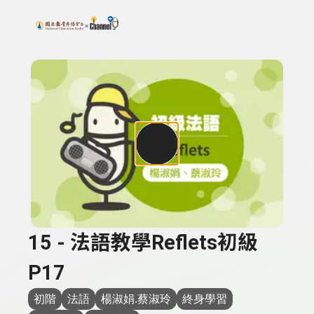
搜尋關鍵字：可輸入節目名稱、主持人或關鍵字
上方功能區塊
15 - 法語教學Reflets初級
P17
初階
法語
楊淑娟.蔡淑玲
終身學習