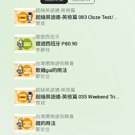
顯示相關單集
超級英語通-英檢篇
超級英語通-英檢篇 083 Cloze Test/段落填空-13
齊斌
遨遊西班牙
遨遊西班牙 P80.90
李靜枝
台灣閩南語我嘛會
歕雞gui的用法
鄭安住
超級英語通-英檢篇
超級英語通-英檢篇 035 Weekend Trip- 週末旅遊
齊斌
台灣閩南語我嘛會
趖的用法
鄭安住