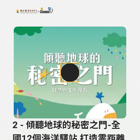
搜尋關鍵字：可輸入節目名稱、主持人或關鍵字
上方功能區塊
2 - 傾聽地球的秘密之門-全
國12個海洋驛站 打造零距離