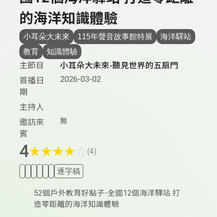
的海洋知識體驗
小耳朵大未來
115年聲音故事館特展
海洋驛站
教育
知識體驗
主節目
小耳朵大未來-聽見世界的五扇門
2026-03-02
首播日
期
主持人
無
邀訪來
賓
4
★
★
★
★
☆
(4)
逐字稿
52個戶外教育好點子-全國12個海洋驛站 打
造零距離的海洋知識體驗