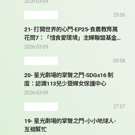
2026-03-09
29:56
21- 打開世界的心門-EP25-食農教育萬
花筒7：「惜食愛環境」主婦聯盟基金
會｜餐桌遊寶島
2026-03-09
09:58
20- 星光劇場的掌聲之門-SDGs16 制
度：認識113兒少暨婦女保護中心
2026-03-09
27:57
19- 星光劇場的掌聲之門-小小地球人-
互相幫忙