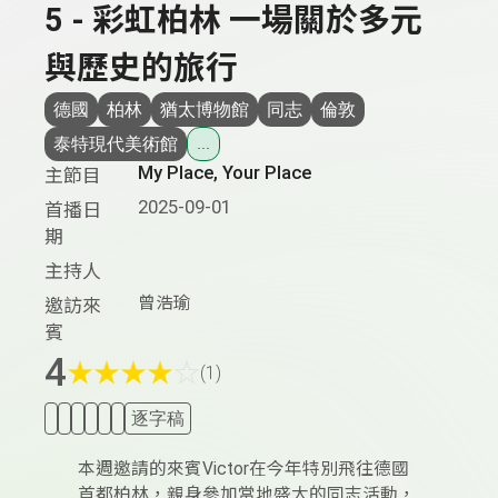
5 - 彩虹柏林 一場關於多元
與歷史的旅行
德國
柏林
猶太博物館
同志
倫敦
泰特現代美術館
...
My Place, Your Place
主節目
2025-09-01
首播日
期
主持人
曾浩瑜
邀訪來
賓
4
★
★
★
★
☆
(1)
逐字稿
本週邀請的來賓Victor在今年特別飛往德國
首都柏林，親身參加當地盛大的同志活動，