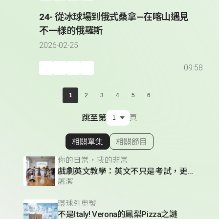
24- 從冰球場到俄式桑拿—在喀山遇見
不一樣的俄羅斯
2026-02-25
09:58
1
2
3
4
5
6
跳至第
頁
相關單集
相關節目
顯示相關單集
你的日常，我的非常
戲劇英文教學：英文不只是考試，更是溝通的藝術
屠潔
環球列車號
不是Italy! Verona的鳳梨Pizza之謎