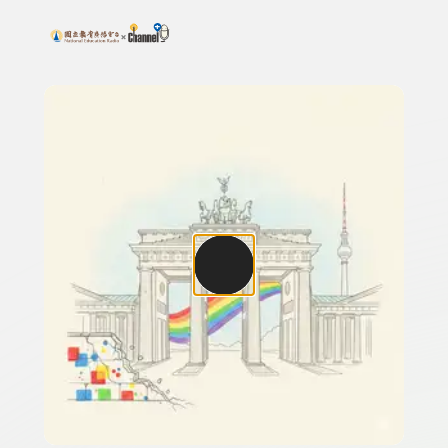
搜尋關鍵字：可輸入節目名稱、主持人或關鍵字
上方功能區塊