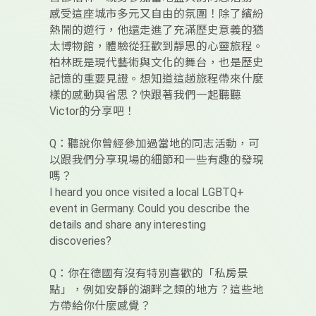
感受這座城市多元又自由的氛圍！除了繽紛
熱鬧的遊行，他還走進了充滿歷史意義的猶
太博物館，體驗從狂歡到靜思的心靈旅程。
柏林既是現代藝術與文化的舞台，也是歷史
記憶的重要見證。想知道這趟旅程帶來什麼
樣的感動與省思？快跟著我們一起聽聽
Victor的分享吧！
Q：聽說你曾經參加過當地的同志活動，可
以跟我們分享現場的細節和一些有趣的發現
嗎？
I heard you once visited a local LGBTQ+
event in Germany. Could you describe the
details and share any interesting
discoveries?
Q：你在德國有沒有特別喜歡的「私房景
點」，例如安靜的湖畔之類的地方？這些地
方帶給你什麼感覺？