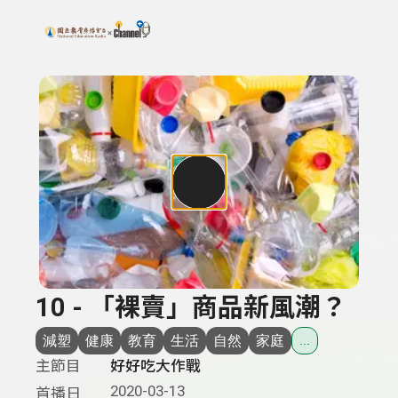
搜尋關鍵字：可輸入節目名稱、主持人或關鍵字
上方功能區塊
10 - 「裸賣」商品新風潮？
減塑
健康
教育
生活
自然
家庭
...
主節目
好好吃大作戰
2020-03-13
首播日