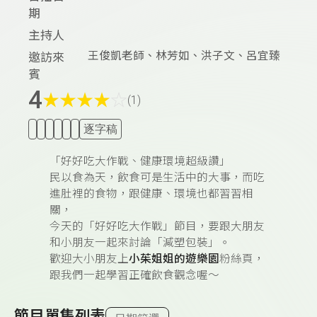
期
主持人
王俊凱老師、林芳如、洪子文、呂宜臻
邀訪來
賓
4
★
★
★
★
☆
(1)
逐字稿
「好好吃大作戰、健康環境超級讚」
民以食為天，飲食可是生活中的大事，而吃
進肚裡的食物，跟健康、環境也都習習相
關，
今天的「好好吃大作戰」節目，要跟大朋友
和小朋友一起來討論「減塑包裝」。
歡迎大小朋友上
小茱姐姐的遊樂園
粉絲頁，
跟我們一起學習正確飲食觀念喔～
節目單集列表