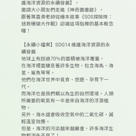
護海洋資源的永續發展】，
邀請大小朋友們走進《神奇圖書館》，
跟著葉嘉青老師從繪本故事《SOS探險隊：
拯救珊瑚大作戰》認識這項指標的基本概念
囉！
【永續小檔案】SDG14 維護海洋資源的永
續發展
地球上有超過70％的面積被海洋覆蓋，
在海洋裡面棲息著許多生物，包含海馬、海
星、鯊魚等等，
他們在海洋世界中覓食、悠遊、孕育下一
代。
而海洋也是我們賴以為生的自然環境，人類
所需要的氧氣有一半是來自海洋的浮游植
物，
另外，海水還會吸收空氣中的二氧化碳，減
輕溫室效應。
但是，海洋的污染越來越嚴重，許多海洋生
物都消失不見了！