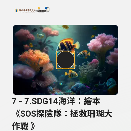
搜尋關鍵字：可輸入節目名稱、主持人或關鍵字
上方功能區塊
7 - 7.SDG14海洋：繪本
《SOS探險隊：拯救珊瑚大
作戰 》