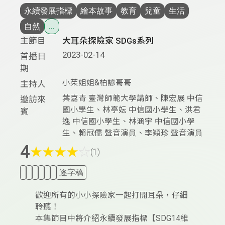
永續發展指標
繪本故事
教育
兒童
生活
自然
...
主節目
大耳朵探險家 SDGs系列
2023-02-14
首播日
期
小茱姐姐&柏諺哥哥
主持人
葉嘉青 臺灣師範大學講師、陳宏展 中信
邀訪來
國小學生、林亭妘 中信國小學生、洪君
賓
逸 中信國小學生、林涵宇 中信國小學
生、賴冠儒 聲音演員、李穎珍 聲音演員
4
★
★
★
★
☆
(1)
逐字稿
歡迎所有的小小探險家一起打開耳朵，仔細
聆聽！
本集節目中將介紹永續發展指標【SDG14維