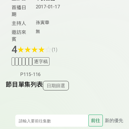
2017-01-17
首播日
期
孫寅華
主持人
無
邀訪來
賓
4
★
★
★
★
☆
(1)
逐字稿
P115-116
節目單集列表
日期篩選
前往
新的優先