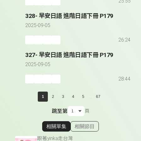
25:55
328- 早安日語 進階日語下冊 P179
2025-09-05
26:24
327- 早安日語 進階日語下冊 P179
2025-09-05
28:44
...
1
2
3
4
5
67
跳至第
頁
相關單集
相關節目
顯示相關單集
跟著yinka走台灣