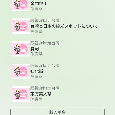
金門包丁
孫寅華
跟著yinka走台灣
台湾と日本の観光スポットについて
孫寅華
跟著yinka走台灣
愛河
孫寅華
跟著yinka走台灣
迪化街
孫寅華
跟著yinka走台灣
東方美人茶
孫寅華
載入更多