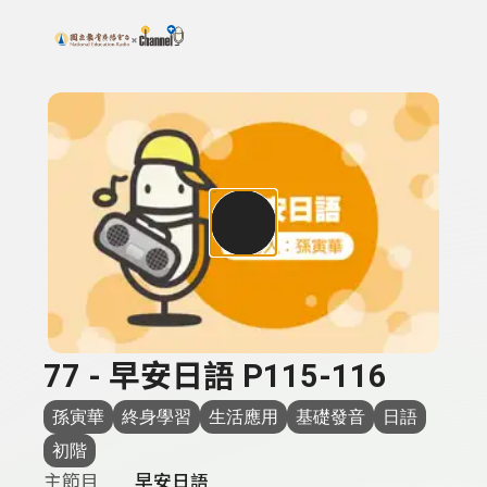
搜尋關鍵字：可輸入節目名稱、主持人或關鍵字
上方功能區塊
77 - 早安日語 P115-116
孫寅華
終身學習
生活應用
基礎發音
日語
初階
主節目
早安日語