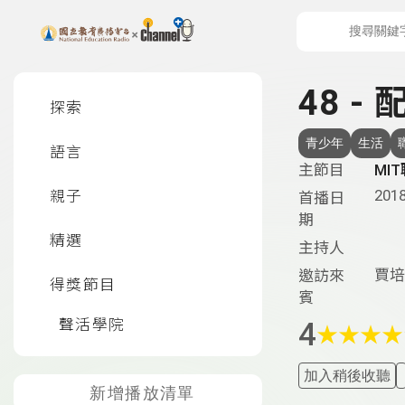
上方功能區塊
左側邊選單
48 
探索
青少年
生活
語言
主節目
MI
2018
親子
首播日
期
精選
主持人
賈培
邀訪來
得獎節目
賓
聲活學院
4
★
★
★
★
加入稍後收聽
新增播放清單