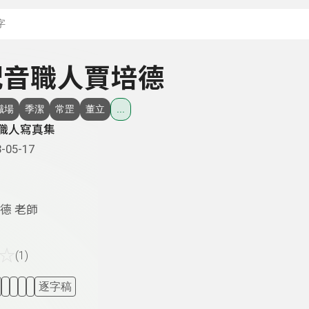
搜尋關鍵字：可輸入節
- 配音職人賈培德
職場
季潔
常罡
董立
...
T職人寫真集
-05-17
德 老師
☆
(1)
逐字稿