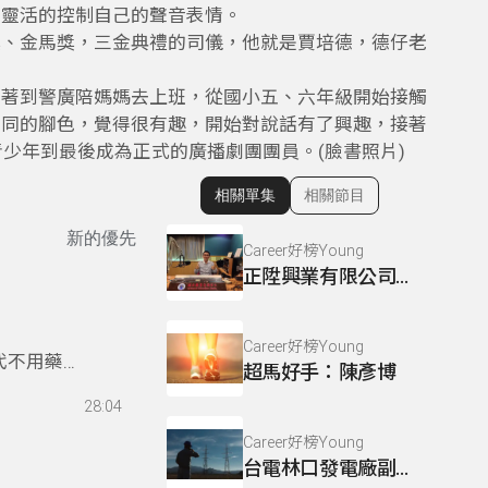
夠靈活的控制自己的聲音表情。
獎、金馬獎，三金典禮的司儀，他就是賈培德，德仔老
跟著到警廣陪媽媽去上班，從國小五、六年級開始接觸
不同的腳色，覺得很有趣，開始對說話有了興趣，接著
青少年到最後成為正式的廣播劇團團員。(臉書照片)
相關單集
相關節目
顯示相關單集
新的優先
Career好榜Young
正陞興業有限公司負責人：秦鈺勛
Career好榜Young
代不用藥物
超馬好手：陳彥博
然生態鏈，
28:04
Career好榜Young
台電林口發電廠副廠長：朱記民