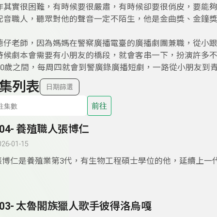
作其實很困難，有時候要很嚴肅，有時候卻要很俏皮，要能
配音職人，聽眾對他的聲音一定不陌生，他是金曲獎、金鐘
德仔老師，因為媽媽在警察廣播電臺的廣播劇團兼職，從小
時候劇本會需要有小朋友的橋段，就會客串一下，扮演許多
到20歲之間，每周四就會到警廣錄廣播短劇，一路從小朋友到
集列表
日期篩選
前往
104- 養殖職人張博仁
026-01-15
張博仁是養殖業第3代，有生物工程碩士學位的他，延續上一
的養殖法，也用魚蝦混養、物競天擇方式，創造養殖池內的自
養出天然健康的漁蝦。(網路照片)
103- 太魯閣族獵人歌手彼得洛烏嘎