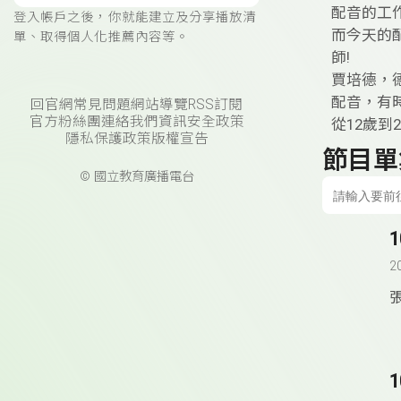
配音的工
登入帳戶之後，你就能建立及分享播放清
而今天的
單、取得個人化推薦內容等。
師!
賈培德，
配音，有
回官網
常見問題
網站導覽
RSS訂閱
官方粉絲團
連絡我們
資訊安全政策
從12歲
隱私保護政策
版權宣告
節目單
© 國立教育廣播電台
2