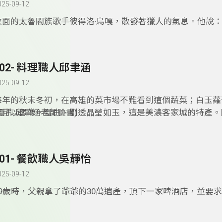
025-09-12
紋面的太魯閣族歌手彼得洛‧烏嘎，散發著獵人的氣息。他說
族傳統歌謠的秘訣在於，要向登山一樣踩穩每一個腳步，通常
亢，一旦嘹亮高亢，獵物都嚇跑了。 彼得洛天賦的好歌侯，
語流利的他，贏得五燈獎國語組五度五關的冠軍寶座。 因為
102- 料理職人邱聿涵
也嚮往山林，彼得洛小學三年級就「提前畢業」，跟著長輩學
太魯閣族獵人，這些技能讓他現在能帶領遊客深刻體驗太魯閣
025-09-12
強健的體魄，讓他在海軍陸戰隊兩棲偵搜營退役後，在新店的
每年的秋末冬初，在高雄的菜市場不難看到這個蔬菜；白玉蘿
管理員，也結識了從事音樂創作的妻子薛國芳。 91年彼得洛
就可以想像，雪白、剔透晶瑩如玉，這是美濃客家城的特產。
(圖片:邱聿涵老師臉書)
鄉花蓮縣秀林鄉佳民村成立葛都桑音樂工作室，「葛都桑」是
調，還有一種最棒的吃法；漬蘿蔔。爽脆、甘甜，是好山好水
之意，取名於發生在佳民村的歷史事件，「葛都桑」有錄音室
味。
委託錄製專輯，也進行太魯閣族民謠與古調的採集。當然更進
今天的MIT職人寫真集要為您介紹，在高雄頗富盛名的美女料
今有4張專輯「台灣賽德克」「太魯閣心民謠」「太魯閣民謠
101- 餐飲職人吳靜怡
涵。大家喊她三姊。
慶豐收」以及「東拓」，其中「台灣賽德克」觸發魏得聖導演
三姊和二姊邱育芳共同經營
025-09-12
的賽德克‧巴萊。
人田美濃客家菜。二姊妹從早忙到晚，卻只是領薪水而已，沒
19歲時，父親拿了爺爺的30萬遺產，頂下一家啤酒店，並要求
姊笑的爽朗，因為沒紅可分。這麼辛苦卻不是賺大錢的生意，
從此開啟了她的開店生涯。問她不怕嗎? 她說怎麼會不怕? 那
二姊妹異口同聲；傳承。
會調酒，連啤酒有幾種都搞不清楚。但是，想讓媽媽過好日子