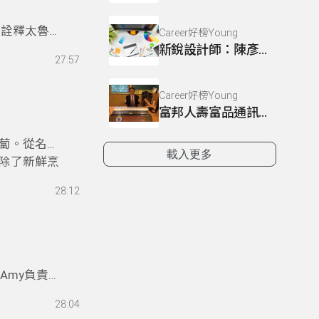
：詮釋太魯閣
Career好榜Young
不能嘹亮高
新銳設計師：陳彥廷
27:57
讓族語比國
家庭經濟、
Career好榜Young
習如何成為
富邦人壽富品通訊處經理：鄧孚松
族文化。
游泳池擔任
蔔。從名稱
與妻子在故
載入更多
除了新鮮烹
復活、重生
蘊育出的滋
，除了接受
28:12
行創作，迄
理師；邱聿
精選第一輯
，而有日後
分紅嗎？二
Amy負責，
何苦呢？
時她不但不
28:04
，想要永遠