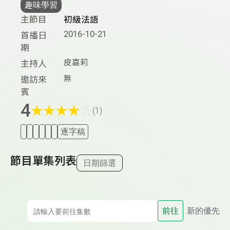
趣味學習
主節目
初級法語
2016-10-21
首播日
期
皮嘉莉
主持人
無
邀訪來
賓
4
★
★
★
★
☆
(1)
逐字稿
節目單集列表
日期篩選
前往
新的優先