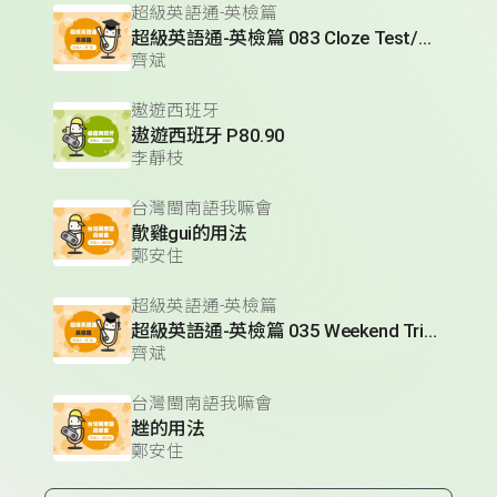
超級英語通-英檢篇
超級英語通-英檢篇 083 Cloze Test/段落填空-13
齊斌
遨遊西班牙
遨遊西班牙 P80.90
李靜枝
台灣閩南語我嘛會
歕雞gui的用法
鄭安住
超級英語通-英檢篇
超級英語通-英檢篇 035 Weekend Trip- 週末旅遊
齊斌
台灣閩南語我嘛會
趖的用法
鄭安住