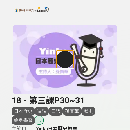
搜尋關鍵字：可輸入節目名稱、主持人或關鍵字
上方功能區塊
18 - 第三課P30~31
日本歷史
進階
日語
孫寅華
歷史
終身學習
...
主節目
Yinka日本歷史教室