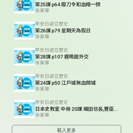
第25課 p64 廢刀令和血睡一揆
孫寅華
早安日語豆歷史
第26課 p79 星期天為假日
孫寅華
早安日語豆歷史
第28課 p107 鹿鳴館外交
孫寅華
早安日語豆歷史
第24課 p50 江戶城無血開城
孫寅華
早安日語豆歷史
日本史教室 中冊 20課 織田信長,豐臣秀吉,德川家康的人物性格
孫寅華
載入更多