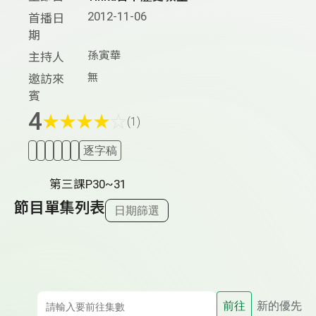
2012-11-06
首播日
期
孫寅華
主持人
無
邀訪來
賓
4
★
★
★
★
☆
(1)
逐字稿
第三課P30~31
節目單集列表
日期篩選
前往
新的優先