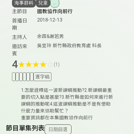
海事群科
兒童
...
主節目
國教協作向前行
2018-12-13
首播日
期
余霖&謝若男
主持人
吳宜玲 新竹縣政府教育處 科長
邀訪來
賓
4
★
★
★
★
☆
(1)
逐字稿
1.怎麼詮釋這一波新課綱推動?2.新課綱最重
要的切入點是甚麼?3.新竹縣是如何來進行新
課綱的推動呢4.這波課綱推動是不是有借助
什麼力量來協助幫忙？
重要資訊都在本集國教協作向前行
節目單集列表
日期篩選