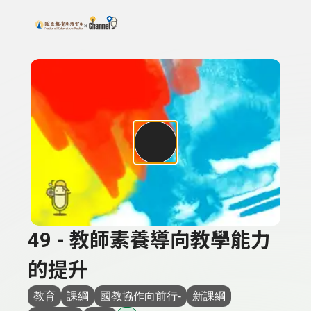
搜尋關鍵字：可輸入節目名稱、主持人或關鍵字
上方功能區塊
49 - 教師素養導向教學能力
的提升
教育
課綱
國教協作向前行-
新課綱