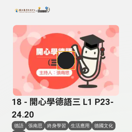
搜尋關鍵字：可輸入節目名稱、主持人或關鍵字
上方功能區塊
18 - 開心學德語三 L1 P23-
24.20
德語
張南思
終身學習
生活應用
德國文化