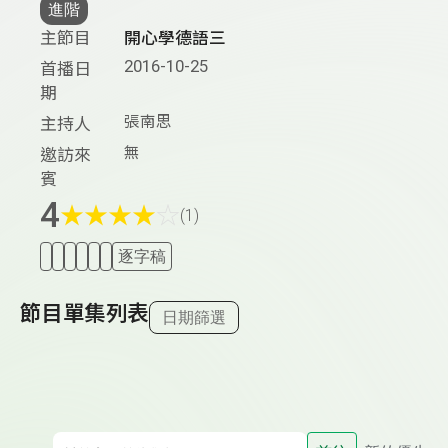
進階
主節目
開心學德語三
2016-10-25
首播日
期
張南思
主持人
無
邀訪來
賓
4
★
★
★
★
☆
(1)
逐字稿
節目單集列表
日期篩選