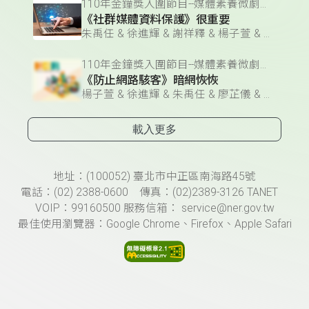
110年金鐘獎入圍節目--媒體素養微劇場(企劃編撰獎)
《社群媒體資料保護》很重要
朱禹任 & 徐進輝 & 謝祥釋 & 楊子萱 & 施子涵 & 廖芷儀 & 江麗妮 & 姚宛妤
110年金鐘獎入圍節目--媒體素養微劇場(企劃編撰獎)
《防止網路駭客》暗網恢恢
楊子萱 & 徐進輝 & 朱禹任 & 廖芷儀 & 謝祥釋 & 江麗妮 & 姚宛妤 & 施子涵
載入更多
頁尾資訊
地址：(100052) 臺北市中正區南海路45號
電話：(02) 2388-0600 傳真：(02)2389-3126 TANET
VOIP：99160500 服務信箱： service@ner.gov.tw
最佳使用瀏覽器：Google Chrome、Firefox、Apple Safari