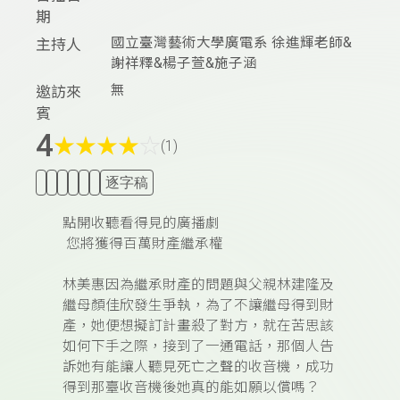
期
國立臺灣藝術大學廣電系 徐進輝老師&
主持人
謝祥釋&楊子萱&施子涵
無
邀訪來
賓
4
★
★
★
★
☆
(1)
逐字稿
點開收聽看得見的廣播劇
您將獲得百萬財產繼承權
林美惠因為繼承財產的問題與父親林建隆及
繼母顏佳欣發生爭執，為了不讓繼母得到財
產，她便想擬訂計畫殺了對方，就在苦思該
如何下手之際，接到了一通電話，那個人告
訴她有能讓人聽見死亡之聲的收音機，成功
得到那臺收音機後她真的能如願以償嗎？