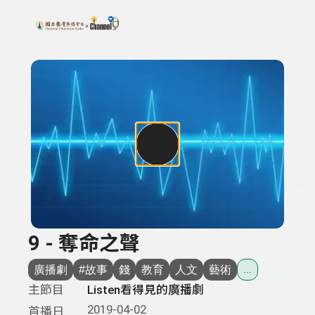
搜尋關鍵字：可輸入節目名稱、主持人或關鍵字
上方功能區塊
9 - 奪命之聲
廣播劇
#故事
錢
教育
人文
藝術
...
主節目
Listen看得見的廣播劇
2019-04-02
首播日