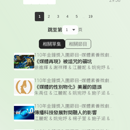
29:58
...
1
2
3
4
5
19
跳至第
頁
相關單集
相關節目
顯示相關單集
110年金鐘獎入圍節目--媒體素養微劇場(企劃編撰獎)
《媒體再現》被詛咒的礦坑
徐進輝 & 謝祥釋 & 江麗妮 & 姚宛妤 & 施子涵 & 朱禹任 & 楊子萱 & 廖芷儀
110年金鐘獎入圍節目--媒體素養微劇場(企劃編撰獎)
《媒體的性別物化》美麗的錯誤
朱禹任 & 江麗妮 & 姚宛妤 & 施子涵 & 徐進輝 & 廖芷儀 & 謝祥釋 & 楊子萱
110年金鐘獎入圍節目--媒體素養微劇場(企劃編撰獎)
傳播科技發展對閱聽人的影響
江麗妮 & 姚宛妤 & 楊子萱 & 施子涵 & 廖芷儀 & 徐進輝 & 朱禹任 & 謝祥釋