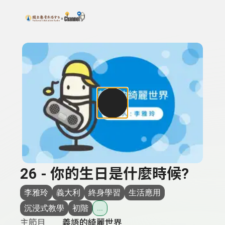
搜尋關鍵字：可輸入節目名稱、主持人或關鍵字
上方功能區塊
26 - 你的生日是什麼時候?
李雅玲
義大利
終身學習
生活應用
沉浸式教學
初階
...
主節目
義語的綺麗世界