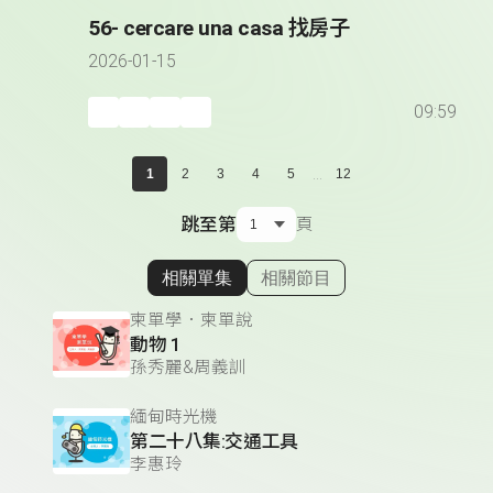
56- cercare una casa 找房子
2026-01-15
09:59
...
1
2
3
4
5
12
跳至第
頁
相關單集
相關節目
顯示相關單集
柬單學．柬單說
動物 1
孫秀麗&周義訓
緬甸時光機
第二十八集:交通工具
李惠玲