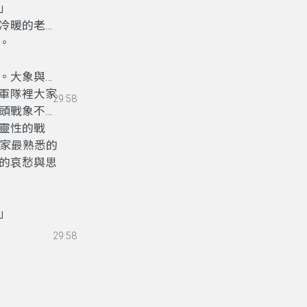
里」
冷暖的老
。
。大象與少
軍隊裡大家
29:58
頭戰象不僅
靈性的戰
大家最熟悉的
的哀愁與思
林」
29:58