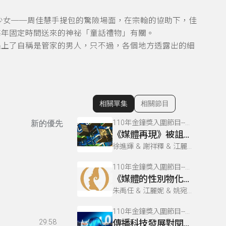
少女──周佳慧手提包的驚險場面，在宗翰的協助下，佳
每年固定時間送來的神祕「童話禮物」有關。
遇上了自稱是管家的男人，只不過，各個地方透露出的細
相關單集
相關節目
顯示相關單集
110年金鐘獎入圍節目--媒體素養微劇場(企劃編撰獎)
新的優先
《媒體再現》被詛咒的礦坑
徐進輝 & 謝祥釋 & 江麗妮 & 姚宛妤 & 施子涵 & 朱禹任 & 楊子萱 & 廖芷儀
110年金鐘獎入圍節目--媒體素養微劇場(企劃編撰獎)
《媒體的性別物化》美麗的錯誤
朱禹任 & 江麗妮 & 姚宛妤 & 施子涵 & 徐進輝 & 廖芷儀 & 謝祥釋 & 楊子萱
110年金鐘獎入圍節目--媒體素養微劇場(企劃編撰獎)
29:58
傳播科技發展對閱聽人的影響