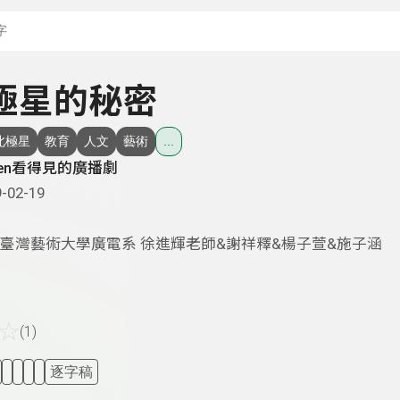
搜尋關鍵字：可輸入節
北極星的秘密
北極星
教育
人文
藝術
...
sten看得見的廣播劇
-02-19
臺灣藝術大學廣電系 徐進輝老師&謝祥釋&楊子萱&施子涵
☆
(1)
逐字稿