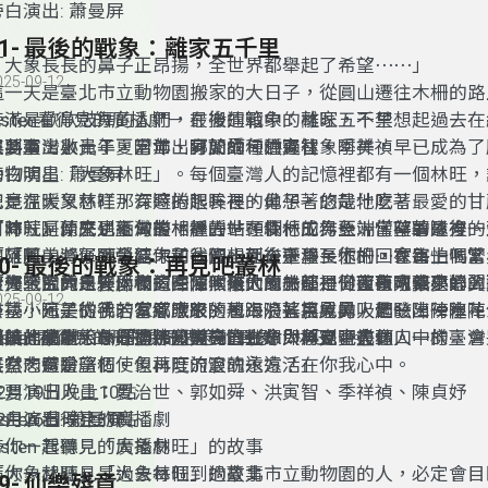
旁白演出: 蕭曼屏
51- 最後的戰象：離家五千里
「大象長長的鼻子正昂揚，全世界都舉起了希望⋯⋯」
025-09-12
這一天是臺北市立動物園搬家的大日子，從圓山遷往木柵的路
旁滿是歡欣鼓舞的人們，在搬運箱中的林旺，不禁想起過去在
Listen看得見的廣播劇－ 最後的戰象：離家五千里
與將軍、小元子、阿沛、阿蘭的種種過往。
來到臺灣數十年，當年出身於緬甸的森林象阿美，早已成為了
主要演出人員：夏治世、郭如舜、洪寅智、季祥禎
動物明星「大象林旺」。每個臺灣人的記憶裡都有一個林旺，
旁白演出: 蕭曼屏
總是溫暖又慈祥，有時捲起長長的鼻子，悠哉地吃著最愛的甘
究竟在大象林旺那深邃的眼眸裡，他想著的是什麼？
有時就是什麼也不做的，靜靜站在欄杆的另一端，望著遠方。
阿沛、阿蘭來到臺灣後相繼去世，使他成為亞洲僅存的最後一
「林旺」原先是緬甸叢林裡的一頭森林工作象，當時軍隊裡的
高雄鳳山灣仔頭營區，前往圓山而後遷移至木柵，在每一個繁
他「阿美」。戰爭結束了，沒想到在千里長征的回家路上，當
「阿美，將軍下令要你和我們一起去臺灣，你⋯⋯會害怕嗎？
50- 最後的戰象：再見吧叢林
空裡，究竟是什麼樣的回憶，使大象林旺日日夜夜魂牽夢縈？
「天空上的白雲，和這陣陣吹來的風，都是從西南方飄來的，
肩作戰的大象夥伴們竟一個個離他而去⋯⋯仰望著剛修建好的
渡海來台的三天兩夜，在漆黑偌大的船艙裡，大象阿美小心翼
025-09-12
方⋯⋯這是從我的家鄉吹來的風⋯⋯」用象鼻吸起一陣陣水花
公墓，阿美彷彿若有感應般，也跟隨著哀戚的人們發出一陣陣
尋找小元子的手。當意識跟隨著海浪搖搖晃晃，暈眩、徬徨、
眼睛裡噴灑，林旺彷彿知道自己生命即將到了盡頭。
謹以此劇獻給——你我最思念的戰象「林旺」。
鳴。
阿美的腦中不斷擺盪，阿美一直在想：「究竟人們口中的臺灣
是誰，成為大象心頭那盞明亮的光？大象是否也像人一樣，會
Listen看得見的廣播劇－ 最後的戰象：再見吧叢林
雖然肉體會腐朽、但林旺的靈魂永遠活在你我心中。
天堂，還是一個使象再度流浪的遠方？」
喜有悲有盼望？
2月19日晚上10點
主要演出人員：夏治世、郭如舜、洪寅智、季祥禎、陳貞妤
2月26日晚上10點
isten 看得見的廣播劇
旁白演出: 蕭曼屏
isten 看得見的廣播劇
帶你一起聽見「大象林旺」的故事
帶你一起聽見「大象林旺」的故事
「大象林旺」是過去每個到過臺北市立動物園的人，必定會目
49- 仙樂殘章