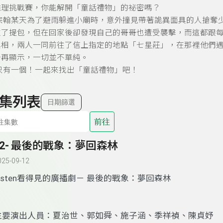
推理挑戰賽，你能解開「童話禮物」的祕密嗎？
宗翰某天為了避雨躲進小廟時，意外撞見帶著詭異面具的人搶奪
住了提包，但在回家後卻發現自己的哥哥也遭受襲擊，而這都跟
真相，兩人一同前往了信上指定的地點「七星莊」，在那裡他們
一再顯示，一切並不單純。
只有一個！一起來找出「童話禮物」吧！
集列表
日期篩選
前往
52- 最後的戰象：夢回森林
025-09-12
Listen看得見的廣播劇－ 最後的戰象：夢回森林
主要演出人員：夏治世、郭如舜、施子涵、季祥禎、陳貞妤