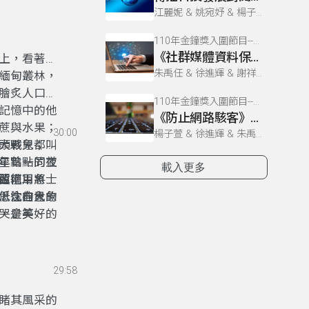
江麗妮 & 姚宛妤 & 楊子萱 & 施子涵 & 廖芷儀 & 徐進輝 & 朱禹任 & 謝祥釋
110年金鐘獎入圍節目--媒體素養微劇場(企劃編撰獎)
《社群媒體資料保護》很重要
上，看著路
朱禹任 & 徐進輝 & 謝祥釋 & 楊子萱 & 施子涵 & 廖芷儀 & 江麗妮 & 姚宛妤
緬甸叢林，
膾炙人口的
110年金鐘獎入圍節目--媒體素養微劇場(企劃編撰獎)
記憶中的他
《防止網路駭客》暗網恢恢
蔗與水果；
30:00
楊子萱 & 徐進輝 & 朱禹任 & 廖芷儀 & 謝祥釋 & 江麗妮 & 姚宛妤 & 施子涵
頭戰象；從
大夥兒都叫
星點點的夜
年曾一同並
 」
載入更多
西南
遠征軍將士
翼地用象鼻
，往自己的
低沈的象
思念在大象
，是美好的
哭會笑、有
29:58
睹其風采的