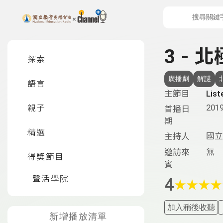
上方功能區塊
左側邊選單
3 - 
探索
廣播劇
解謎
語言
主節目
Li
2019
親子
首播日
期
精選
國立
主持人
無
邀訪來
得獎節目
賓
聲活學院
4
★
★
★
★
加入稍後收聽
新增播放清單