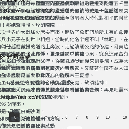
歡迎收聽「Listen 看得見的廣播劇─最後的戰象：離家五千
動物明星；也是每個臺灣人想起大象，一定會提到的名字。
但你可曾知道——「林旺不只是一頭象。」
025-09-12
歡迎收聽「Listen 看得見的廣播劇─最後的戰象：夢回森林」
→
他既像是一個歷經烽火但渴望安穩的男孩、更是一位看透世間
https://reurl.cc/n0DMl8
→
兵，林旺的一生藏著歷史的刻痕，包裹著大時代對和平的盼望
Listen看得見的廣播劇－ 仙樂殘章
https://reurl.cc/n0DMl8
聽！那砲聲隆隆、煙硝陣陣⋯⋯
二次世界的大戰烽火席捲而來，開啟了象群們前所未有的命運
年兵小元子在亂世中相遇，當時的他名字還不叫「林旺」，在
都叫他「阿美」。
他們一起在救援的道路上奔波、走過滇緬公路的修建，阿美這
是戰時補給的強大夥伴，更是團體中的開心果。究竟這頭富有
主要演出人員：陳貞伃、夏治世、季祥禎
48- 兒時舊夢
象，是如何輾轉走過60年，從戰亂遷徙而後來到臺灣，成為
2月12日晚上10點
025-09-12
「林旺爺爺」？在他富有皺褶的靈魂裡，又藏著什麼不為人知
isten 看得見的廣播劇
傳說，仙國樂府培育了無數天才音樂家。
念？
帶你一起聽見「大象林旺」的故事
這些樂官利用音樂撫育人心，聊解帝王憂慮。
甚至有人認為，他們的音樂能直通天庭，敬頌諸神。
isten看得見的廣播劇－ (兒時舊夢)
歡迎收聽「Listen 看得見的廣播劇─最後的戰象：再見吧叢
但無論如何，天才的造就總是伴隨著痛苦與合作。
主要演出人員：陳貞伃、夏治世、季祥禎
→
以及脫胎換骨，化羽成蝶的瞬間。
https://reurl.cc/n0DMl8
第92次醒來，
2月5日晚上10點
那是一片潔白的沙灘，
...
1
2
3
4
5
6
7
8
9
10
19
isten 看得見的廣播劇
我和姐姐在海裡撿到一個方塊，
帶你聽見仙樂的奧秘與感動
然後，他們最後都死了。