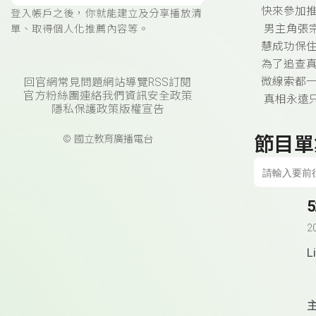
快來參加
登入帳戶之後，你就能建立及分享播放清
男主角張
單、取得個人化推薦內容等。
慧成功保
為了追查
微線索都
回官網
常見問題
網站導覽
RSS訂閱
官方粉絲團
連絡我們
資訊安全政策
真相永遠
隱私保護政策
版權宣告
節目單
© 國立教育廣播電台
2