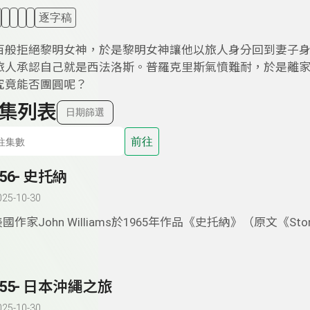
逐字稿
百般拒絕黎明女神，於是黎明女神讓他以旅人身分回到妻子
旅人承認自己就是西法洛斯。普羅克里斯氣憤難耐，於是離
究竟能否團圓呢？
集列表
日期篩選
前往
356- 史托納
025-10-30
國作家John Williams於1965年作品《史托納》（原文《Sto
為《斯通納》）名氣不小，文壇家喻戶曉的一本書。本集節目
容，故事的開頭。之後幾段故事的發生讓人印象深刻。
355- 日本沖繩之旅
025-10-30