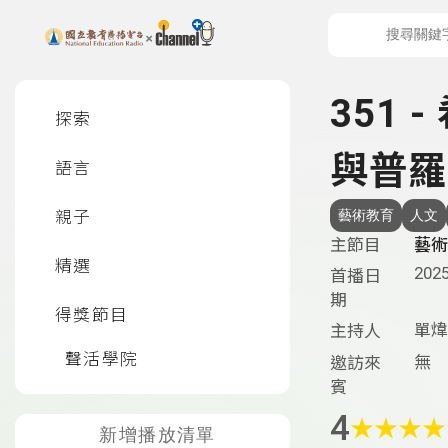
上方功能區塊
左側邊選單
351
探索
與普羅
語言
親子
藝術教育
人文
主節目
藝術
精選
2025
首播日
期
得獎節目
單煒
主持人
聲活學院
無
邀訪來
賓
4
★
★
★
★
新增播放清單