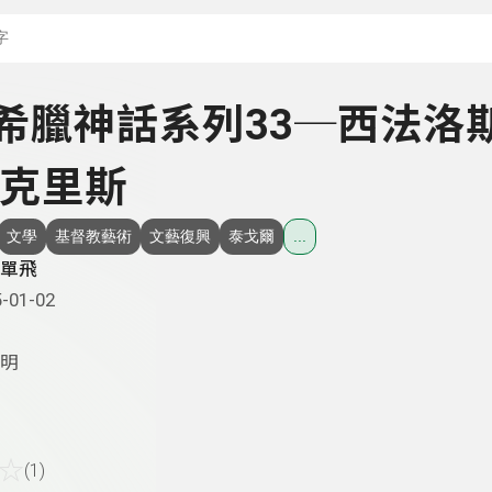
搜尋關鍵字：可輸入節
 - 希臘神話系列33─西法洛
克里斯
文學
基督教藝術
文藝復興
泰戈爾
...
單飛
-01-02
明
☆
(1)