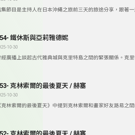
這集節目是主持人在日本沖繩之旅前三天的旅途分享，跟著一
看看，輕鬆完成一場既是走訪美術館，又同時享受美食與美景
354- 鐵休斯與亞莉雅德妮
025-10-30
曾經廣播上談起古代雅典城與克里特島之間的緊張關係。克里
歐洲文化的源頭，在愛琴海文明時代各方面表現都強於其它地
鐵休斯與亞莉雅德妮的故事大概說明這段歷史，雖然當中夾帶
不可預料的愛情故事。故事曲折，讓聞者不勝唏噓。
353- 克林索爾的最後夏天 / 赫塞
025-10-30
《克林索爾的最後夏天》中提到克林索爾和畫家好友路易之間
林索爾寫信給路易，文字優美，像似與人說話，又似內心獨白
實交錯，談時間，談理想，談如何成為藝術家。赫塞文字與思
我一讀再讀。
352- 克林索爾的最後夏天 / 赫塞