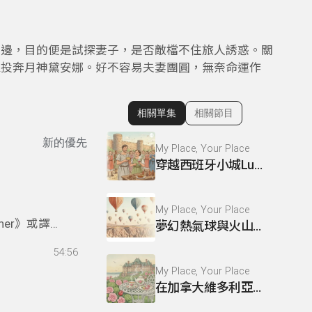
身邊，目的便是試探妻子，是否敵檔不住旅人誘惑。關
家投奔月神黛安娜。好不容易夫妻團圓，無奈命運作
相關單集
相關節目
顯示相關單集
新的優先
My Place, Your Place
穿越西班牙小城Lugo 一起歡度古羅馬節慶
My Place, Your Place
ner》或譯
夢幻熱氣球與火山地貌 這裡是 Cappadocia
談小說內
54:56
My Place, Your Place
在加拿大維多利亞的慢時光