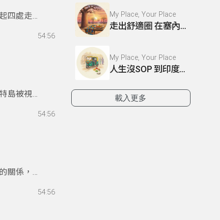
My Place, Your Place
起四處走走
走出舒適圈 在塞內加爾工作的日子
的旅程。
54:56
My Place, Your Place
人生沒SOP 到印度當志工的臨場修煉術
特島被視為
載入更多
區。於是，
54:56
神話，夾帶
的關係，克
，回憶與現
54:56
想優美，讓