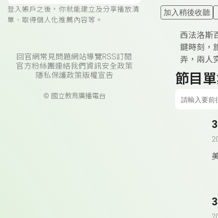
登入帳戶之後，你就能建立及分享播放清
加入稍後收聽
單、取得個人化推薦內容等。
西法洛斯
鍵時刻，
回官網
常見問題
網站導覽
RSS訂閱
弄，兩人
官方粉絲團
連絡我們
資訊安全政策
節目單
隱私保護政策
版權宣告
© 國立教育廣播電台
2
美
2