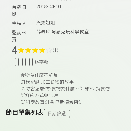
2018-04-10
首播日
期
燕柔姐姐
主持人
薛珮玲 阿思克玩科學教室
邀訪來
賓
4
★
★
★
★
☆
(1)
逐字稿
食物為什麼不新鮮
01狀況劇-加工食物的故事
02你會怎麼做?食物為什麼不新鮮?保持食物
新鮮的方式與原理
03科學故事劇場-巴斯德滅菌法
節目單集列表
日期篩選