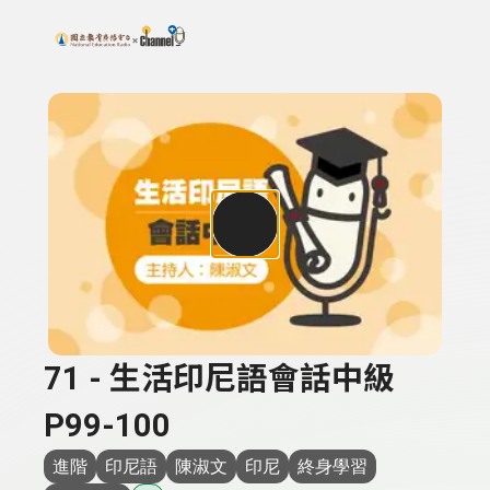
搜尋關鍵字：可輸入節目名稱、主持人或關鍵字
上方功能區塊
71 - 生活印尼語會話中級
P99-100
進階
印尼語
陳淑文
印尼
終身學習