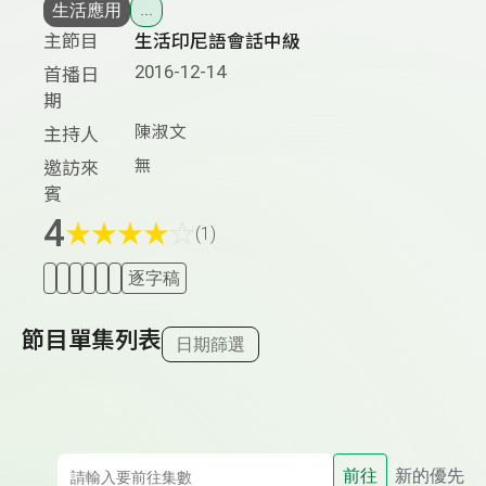
生活應用
...
主節目
生活印尼語會話中級
2016-12-14
首播日
期
陳淑文
主持人
無
邀訪來
賓
4
★
★
★
★
☆
(1)
逐字稿
節目單集列表
日期篩選
前往
新的優先