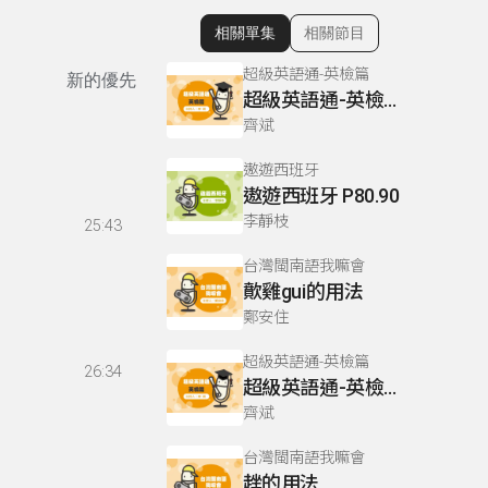
相關單集
相關節目
顯示相關單集
超級英語通-英檢篇
新的優先
超級英語通-英檢篇 083 Cloze Test/段落填空-13
齊斌
遨遊西班牙
遨遊西班牙 P80.90
李靜枝
25:43
台灣閩南語我嘛會
歕雞gui的用法
鄭安住
超級英語通-英檢篇
26:34
超級英語通-英檢篇 035 Weekend Trip- 週末旅遊
齊斌
台灣閩南語我嘛會
趖的用法