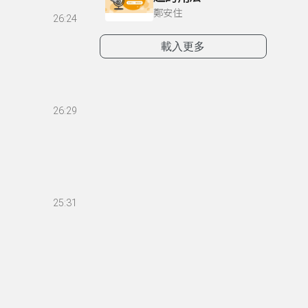
鄭安住
26:24
載入更多
26:29
25:31