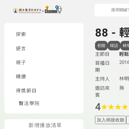
上方功能區塊
左側邊選單
88 -
探索
初階
韓語
林
語言
主節目
輕鬆
2016
親子
首播日
期
精選
林明
主持人
無
邀訪來
得獎節目
賓
聲活學院
4
★
★
★
★
加入稍後收聽
新增播放清單