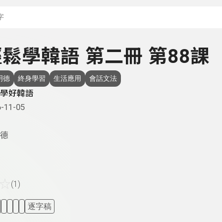
搜尋關鍵字：可輸入節
 輕鬆學韓語 第二冊 第88課
明德
終身學習
生活應用
會話文法
學好韓語
-11-05
德
☆
(1)
逐字稿