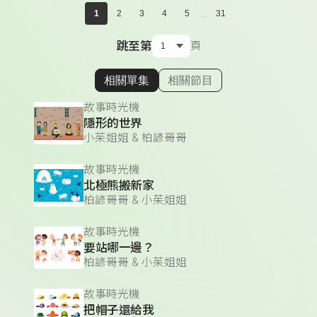
...
1
2
3
4
5
31
跳至第
頁
相關單集
相關節目
顯示相關單集
故事時光機
隱形的世界
小茱姐姐 & 柏諺哥哥
故事時光機
北極熊搬新家
柏諺哥哥 & 小茱姐姐
故事時光機
要站哪一邊？
柏諺哥哥 & 小茱姐姐
故事時光機
把帽子還給我