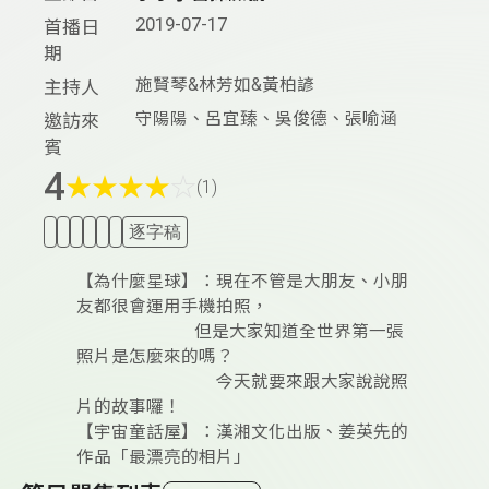
2019-07-17
首播日
期
施賢琴&林芳如&黃柏諺
主持人
守陽陽、呂宜臻、吳俊德、張喻涵
邀訪來
賓
4
★
★
★
★
☆
(1)
逐字稿
【為什麼星球】：現在不管是大朋友、小朋
友都很會運用手機拍照，
但是大家知道全世界第一張
照片是怎麼來的嗎？
今天就要來跟大家說說照
片的故事囉！
【宇宙童話屋】：漢湘文化出版、姜英先的
作品「最漂亮的相片」