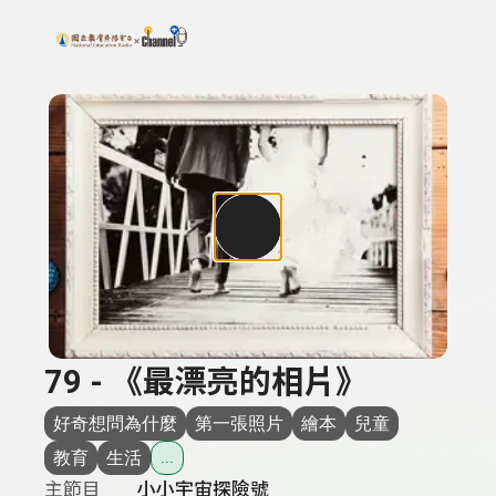
搜尋關鍵字：可輸入節目名稱、主持人或關鍵字
上方功能區塊
79 - 《最漂亮的相片》
好奇想問為什麼
第一張照片
繪本
兒童
教育
生活
...
主節目
小小宇宙探險號